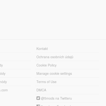
Kontakt
Ochrana osobních údajů
dy
Cookie Policy
módy
Manage cookie settings
módy
Terms of Use
s.com
DMCA
@5mods na Twitteru