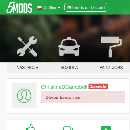
5mods on Discord
Čeština
NÁSTROJE
VOZIDLA
PAINT JOBS
ChristinaDCampbell
Zabanován
Důvod banu:
spam