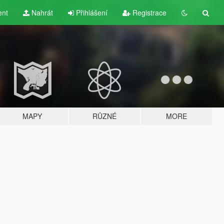
ent
Nahrát
Přihlášení
Registrace
MAPY
RŮZNÉ
MORE