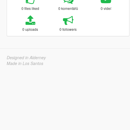
0 files liked
0 komentářů
0 videí
0 uploads
0 followers
Designed in Alderney
Made in Los Santos