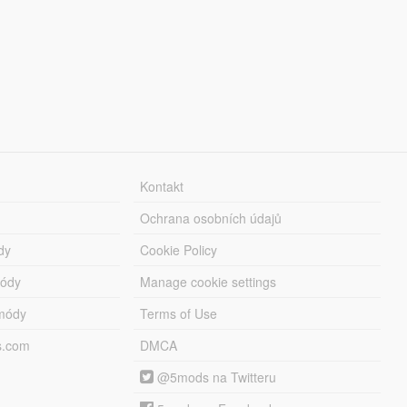
Kontakt
Ochrana osobních údajů
dy
Cookie Policy
módy
Manage cookie settings
módy
Terms of Use
s.com
DMCA
@5mods na Twitteru