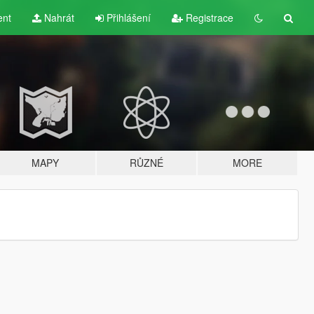
ent
Nahrát
Přihlášení
Registrace
MAPY
RŮZNÉ
MORE