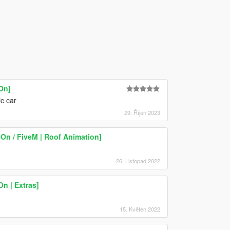
On]
ic car
29. Říjen 2023
On / FiveM | Roof Animation]
26. Listopad 2022
n | Extras]
15. Květen 2022