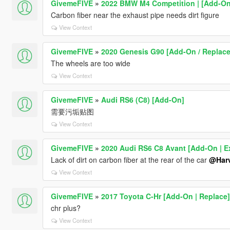
GivemeFIVE
»
2022 BMW M4 Competition | [Add-On
Carbon fiber near the exhaust pipe needs dirt figure
View Context
GivemeFIVE
»
2020 Genesis G90 [Add-On / Replace
The wheels are too wide
View Context
GivemeFIVE
»
Audi RS6 (C8) [Add-On]
需要污垢贴图
View Context
GivemeFIVE
»
2020 Audi RS6 C8 Avant [Add-On | Ex
Lack of dirt on carbon fiber at the rear of the car
@Harv
View Context
GivemeFIVE
»
2017 Toyota C-Hr [Add-On | Replace]
chr plus?
View Context