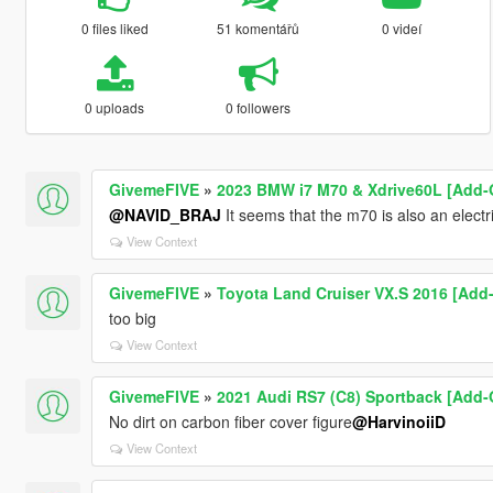
0 files liked
51 komentářů
0 videí
0 uploads
0 followers
GivemeFIVE
»
2023 BMW i7 M70 & Xdrive60L [Add-
@NAVID_BRAJ
It seems that the m70 is also an electr
View Context
GivemeFIVE
»
Toyota Land Cruiser VX.S 2016 [Add-
too big
View Context
GivemeFIVE
»
2021 Audi RS7 (C8) Sportback [Add-O
No dirt on carbon fiber cover figure
@HarvinoiiD
View Context