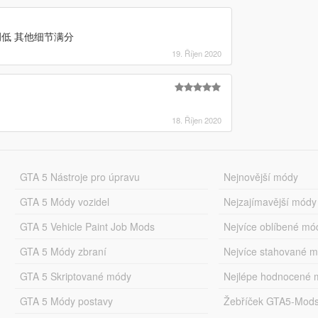
低 其他细节满分
19. Říjen 2020
18. Říjen 2020
GTA 5 Nástroje pro úpravu
Nejnovější módy
GTA 5 Módy vozidel
Nejzajímavější módy
GTA 5 Vehicle Paint Job Mods
Nejvíce oblíbené mó
GTA 5 Módy zbraní
Nejvíce stahované 
GTA 5 Skriptované módy
Nejlépe hodnocené 
GTA 5 Módy postavy
Žebříček GTA5-Mod