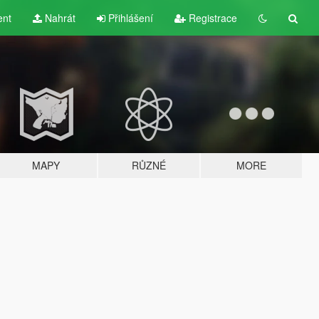
ent
Nahrát
Přihlášení
Registrace
MAPY
RŮZNÉ
MORE