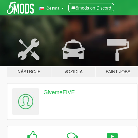
5mods on Discord
Čeština
NÁSTROJE
VOZIDLA
PAINT JOBS
GivemeFIVE