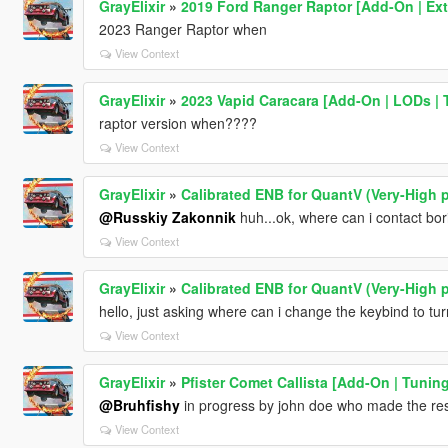
GrayElixir
»
2019 Ford Ranger Raptor [Add-On | Ext
2023 Ranger Raptor when
View Context
GrayElixir
»
2023 Vapid Caracara [Add-On | LODs | T
raptor version when????
View Context
GrayElixir
»
Calibrated ENB for QuantV (Very-High p
@Russkiy Zakonnik
huh...ok, where can i contact bor
View Context
GrayElixir
»
Calibrated ENB for QuantV (Very-High p
hello, just asking where can i change the keybind to tu
View Context
GrayElixir
»
Pfister Comet Callista [Add-On | Tuning
@Bruhfishy
in progress by john doe who made the rest
View Context