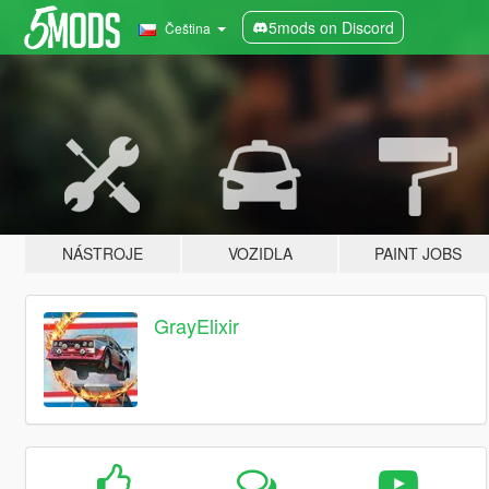
5mods on Discord
Čeština
NÁSTROJE
VOZIDLA
PAINT JOBS
GrayElixir