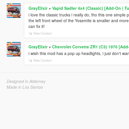
GrayElixir
»
Vapid Sadler 4x4 (Classic) [Add-On | T
i love the classic trucks i really do, tho this one simple
the left front wheel of the Yosemite is smaller and mor
can fix it!
View Context
GrayElixir
»
Chevrolet Corvette ZR1 (C3) 1970 [Add-
i wish this mod has a pop up headlights, i just don't wa
View Context
Designed in Alderney
Made in Los Santos