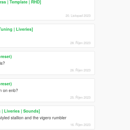
ras | Template | RHD]
20. Listopad 2023
uning | Liveries]
28. Říjen 2023
reset)
is?
26. Říjen 2023
reset)
rn on enb?
25. Říjen 2023
 | Liveries | Sounds]
yled stallion and the vigero rumbler
16. Říjen 2023