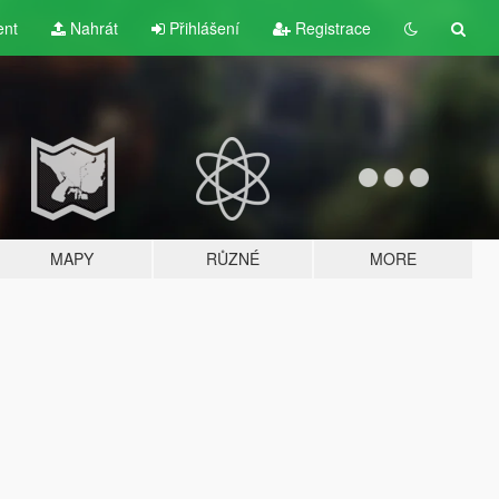
ent
Nahrát
Přihlášení
Registrace
MAPY
RŮZNÉ
MORE