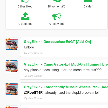
0 files liked
38 komentářů
0 videí
0 uploads
0 followers
GrayElixir
»
Dewbauchee R9GT [Add-On]
Unlore
View Context
GrayElixir
»
Canis Gator 4x4 [Add-On | Tuning | Live
any plans of face lifting it for the mesa terminus???
View Context
GrayElixir
»
Lore-friendly Muscle Wheels Pack [Ad
@RooST4R
i already fixed the stupid problem lol
View Context