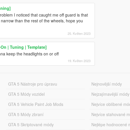
uning]
 problem I noticed that caught me off guard is that
e narrow than the rest of the wheels, hope you
25. Květen 2023
On | Tuning | Template]
nna keep the headlights on or off
19. Květen 2023
GTA 5 Nástroje pro úpravu
Nejnovější módy
GTA 5 Módy vozidel
Nejzajímavější módy
GTA 5 Vehicle Paint Job Mods
Nejvíce oblíbené mó
GTA 5 Módy zbraní
Nejvíce stahované 
GTA 5 Skriptované módy
Nejlépe hodnocené 