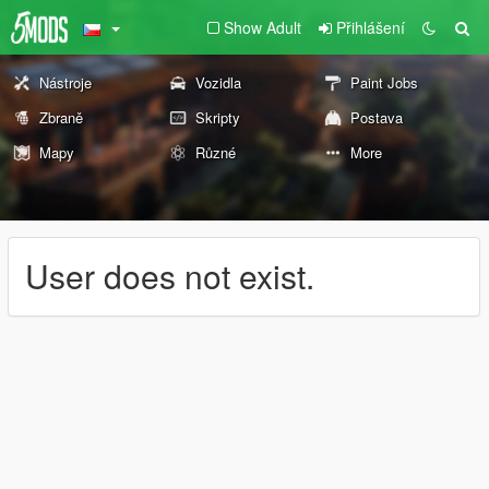
Show Adult
Přihlášení
Nástroje
Vozidla
Paint Jobs
Zbraně
Skripty
Postava
Mapy
Různé
More
User does not exist.