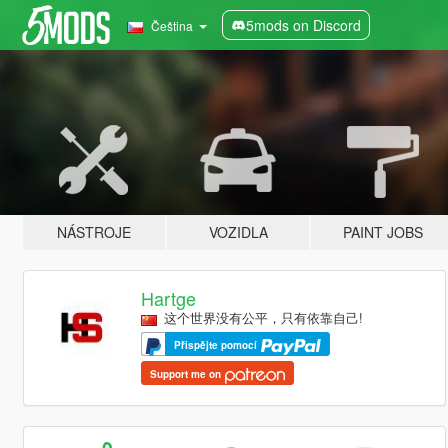
5mods on Discord
Čeština
NÁSTROJE
VOZIDLA
PAINT JOBS
Hartge
这个世界没有公平，只有依靠自己!
Přispějte pomocí
Support me on