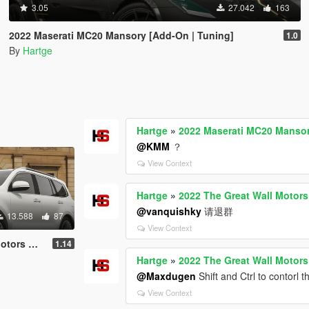
3.05
27.042
163
2022 Maserati MC20 Mansory [Add-On | Tuning]
1.0
By
Hartge
Hartge
»
2022 Maserati MC20 Mansor
@KMM
？
View Context
Hartge
»
2022 The Great Wall Motor
@vanquishky
请退群
13.588
87
View Context
00 [Add-On]
1.14
Hartge
»
2022 The Great Wall Motor
@Maxdugen
Shift and Ctrl to contorl t
View Context