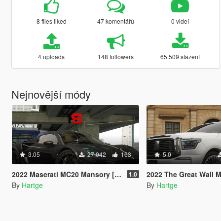
8 files liked
47 komentářů
0 videí
4 uploads
148 followers
65.509 stažení
Nejnovější módy
3.05
27.042
163
5.0
2022 Maserati MC20 Mansory [Add-On | Tuning]
2022 The Great Wall Motors WEY Tank 5
1.0
By
Hartge
By
Hartge