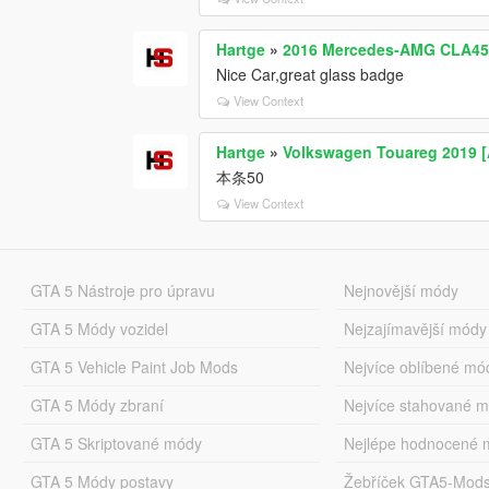
Hartge
»
2016 Mercedes-AMG CLA45
Nice Car,great glass badge
View Context
Hartge
»
Volkswagen Touareg 2019 [
本条50
View Context
GTA 5 Nástroje pro úpravu
Nejnovější módy
GTA 5 Módy vozidel
Nejzajímavější módy
GTA 5 Vehicle Paint Job Mods
Nejvíce oblíbené mó
GTA 5 Módy zbraní
Nejvíce stahované 
GTA 5 Skriptované módy
Nejlépe hodnocené 
GTA 5 Módy postavy
Žebříček GTA5-Mod