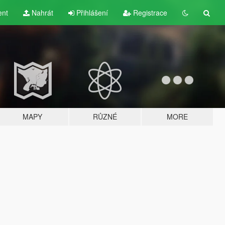
ent
Nahrát
Přihlášení
Registrace
MAPY
RŮZNÉ
MORE