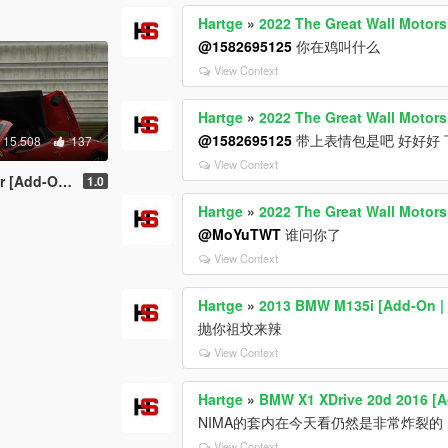
Hartge
»
2022 The Great Wall Motor
@1582695125
你在鸡叫什么
View Context
Hartge
»
2022 The Great Wall Motor
@1582695125
带上表情包是吧 好好好
15.508
137
View Context
Animated Roof]
1.0
Hartge
»
2022 The Great Wall Motor
@MoYuTWT
谁问你了
View Context
Hartge
»
2013 BMW M135i [Add-On | 
抛你祖坟来辣
View Context
Hartge
»
BMW X1 XDrive 20d 2016 [A
NIMA的套内在今天看仍然是非常炸裂的
View Context