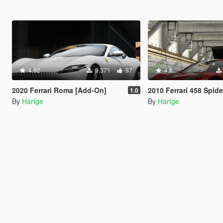
4.92
9.371
97
4.8
2020 Ferrari Roma [Add-On]
2010 Ferrari 458 Spider [Add-On | 
1.0
By
Hartge
By
Hartge