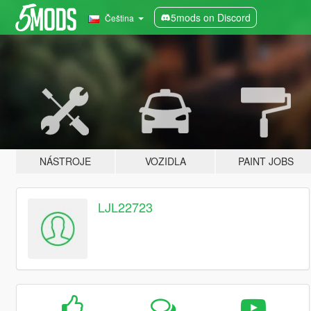
5mods on Discord
Čeština
NÁSTROJE
VOZIDLA
PAINT JOBS
LJL22723