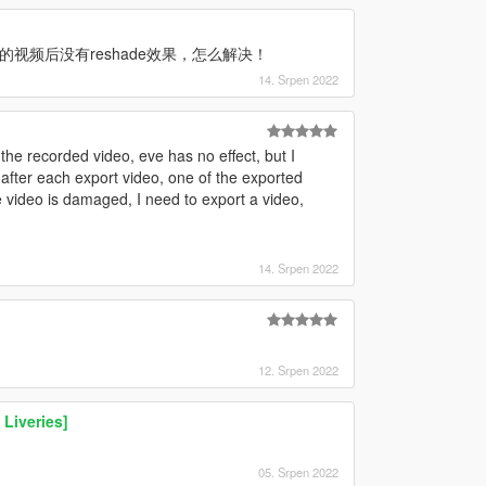
，导出的视频后没有reshade效果，怎么解决！
14. Srpen 2022
he recorded video, eve has no effect, but I
 after each export video, one of the exported
 video is damaged, I need to export a video,
14. Srpen 2022
12. Srpen 2022
Liveries]
05. Srpen 2022