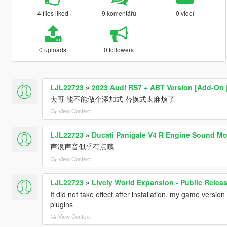
4 files liked
9 komentářů
0 videí
0 uploads
0 followers
LJL22723
»
2023 Audi RS7 + ABT Version [Add-On |
大哥 能不能做个添加式 替换式太麻烦了
View Context
LJL22723
»
Ducati Panigale V4 R Engine Sound Mo
声浪声音似乎有点哦
View Context
LJL22723
»
Lively World Expansion - Public Releas
It did not take effect after installation, my game version 
plugins
View Context