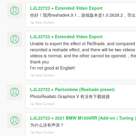
LJL22723
»
Extended Video Export
你好！我用reshade4.9.1，游戏版本是1.0.2628.2
View Context
LJL22723
»
Extended Video Export
Unable to export the effect of ReShade, and compared t
recorded a reshade effect, and there will be two videos
videos is normal, and the other cannot be opened. , the
thank you
I'm not good at English!
View Context
LJL22723
»
Pantomime (Reshade preset)
PhotoRealistc Graphics V 有没有下载链接
View Context
LJL22723
»
2021 BMW M1000RR [Add-on | Tuning | 
为什么没有声浪？
View Context