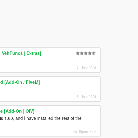
 VehFuncs | Extras]
17. Únor 2023
d [Add-On / FiveM]
15. Únor 2023
e [Add-On | OIV]
is 1.60, and I have installed the rest of the
25. Srpen 2022