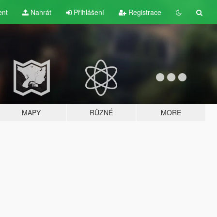
ent
Nahrát
Přihlášení
Registrace
MAPY
RŮZNÉ
MORE