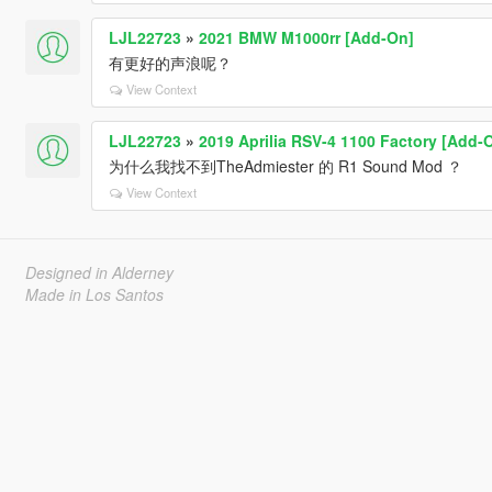
LJL22723
»
2021 BMW M1000rr [Add-On]
有更好的声浪呢？
View Context
LJL22723
»
2019 Aprilia RSV-4 1100 Factory [Add-On
为什么我找不到TheAdmiester 的 R1 Sound Mod ？
View Context
Designed in Alderney
Made in Los Santos