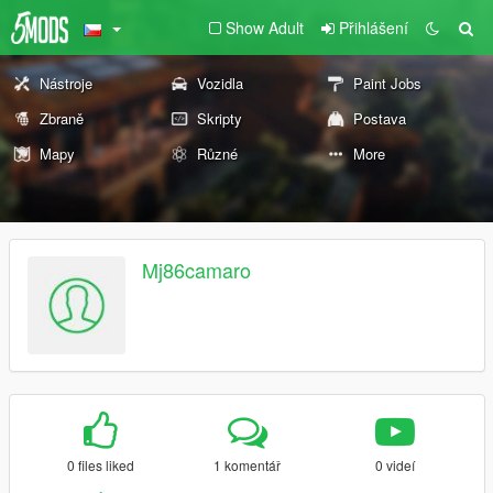
Show Adult
Přihlášení
Nástroje
Vozidla
Paint Jobs
Zbraně
Skripty
Postava
Mapy
Různé
More
Mj86camaro
0 files liked
1 komentář
0 videí