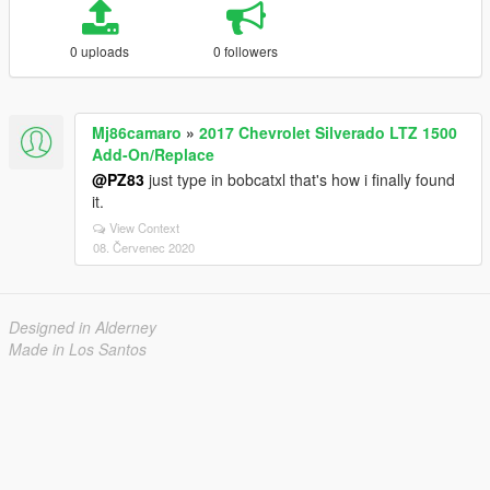
0 uploads
0 followers
Mj86camaro
»
2017 Chevrolet Silverado LTZ 1500
Add-On/Replace
@PZ83
just type in bobcatxl that's how i finally found
it.
View Context
08. Červenec 2020
Designed in Alderney
Made in Los Santos