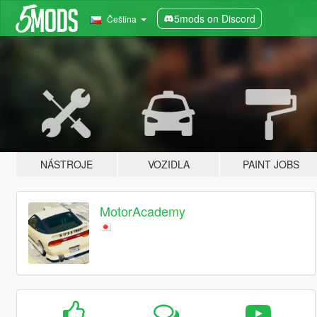
5mods on Discord
Čeština
NÁSTROJE
VOZIDLA
PAINT JOBS
MotorAcademy