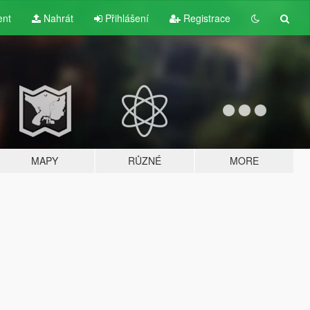
ent
Nahrát
Přihlášení
Registrace
MAPY
RŮZNÉ
MORE