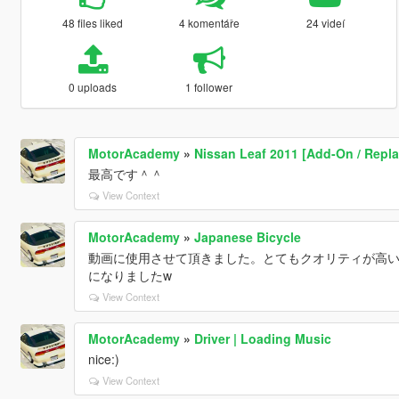
48 files liked
4 komentáře
24 videí
0 uploads
1 follower
MotorAcademy
»
Nissan Leaf 2011 [Add-On / Repla
最高です＾＾
View Context
MotorAcademy
»
Japanese Bicycle
動画に使用させて頂きました。とてもクオリティが高い
になりましたw
View Context
MotorAcademy
»
Driver | Loading Music
nice:)
View Context