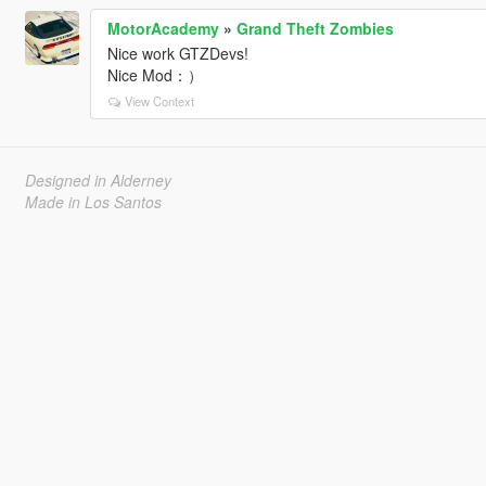
MotorAcademy
»
Grand Theft Zombies
Nice work GTZDevs!
Nice Mod：）
View Context
Designed in Alderney
Made in Los Santos