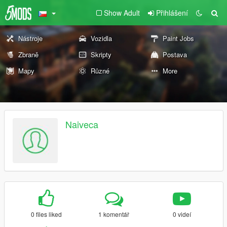
Show Adult
Přihlášení
Nástroje
Vozidla
Paint Jobs
Zbraně
Skripty
Postava
Mapy
Různé
More
Naiveca
0 files liked
1 komentář
0 videí