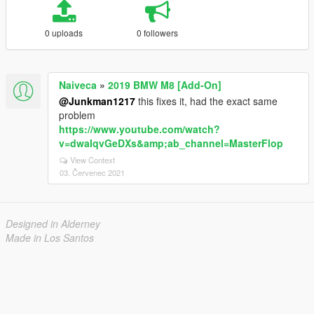
0 uploads
0 followers
Naiveca
»
2019 BMW M8 [Add-On]
@Junkman1217
this fixes it, had the exact same
problem
https://www.youtube.com/watch?
v=dwaIqvGeDXs&amp;ab_channel=MasterFlop
View Context
03. Červenec 2021
Designed in Alderney
Made in Los Santos