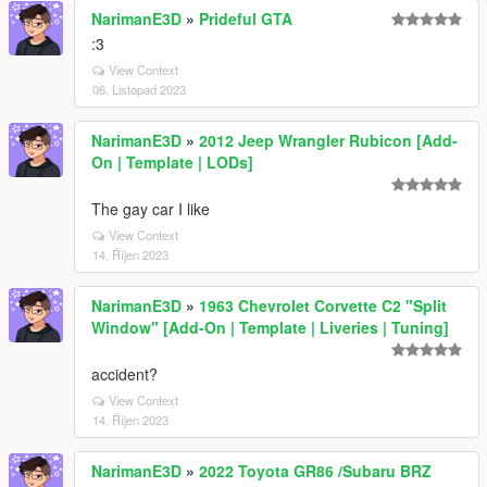
NarimanE3D
»
Prideful GTA
:3
View Context
06. Listopad 2023
NarimanE3D
»
2012 Jeep Wrangler Rubicon [Add-
On | Template | LODs]
The gay car I like
View Context
14. Říjen 2023
NarimanE3D
»
1963 Chevrolet Corvette C2 "Split
Window" [Add-On | Template | Liveries | Tuning]
accident?
View Context
14. Říjen 2023
NarimanE3D
»
2022 Toyota GR86 /Subaru BRZ