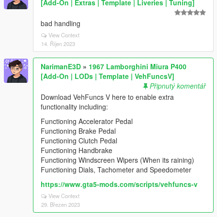
[Add-On | Extras | Template | Liveries | Tuning]
bad handling
View Context
14. Říjen 2023
NarimanE3D
»
1967 Lamborghini Miura P400
[Add-On | LODs | Template | VehFuncsV]
Připnutý komentář
Download VehFuncs V here to enable extra
functionality including:
Functioning Accelerator Pedal
Functioning Brake Pedal
Functioning Clutch Pedal
Functioning Handbrake
Functioning Windscreen Wipers (When its raining)
Functioning Dials, Tachometer and Speedometer
https://www.gta5-mods.com/scripts/vehfuncs-v
View Context
29. Březen 2023