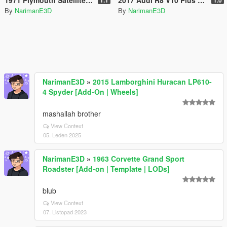
By
NarimanE3D
By
NarimanE3D
NarimanE3D
»
2015 Lamborghini Huracan LP610-
4 Spyder [Add-On | Wheels]
mashallah brother
View Context
05. Leden 2025
NarimanE3D
»
1963 Corvette Grand Sport
Roadster [Add-on | Template | LODs]
blub
View Context
07. Listopad 2023