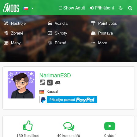
Show Adult
Přihlášení
Nástroje
Vozidla
Paint Jobs
Zbraně
Skripty
Postava
Mapy
Různé
More
NarimanE3D
Kassel
Přispějte pomocí
130 files liked
40 komentářů
0 videí