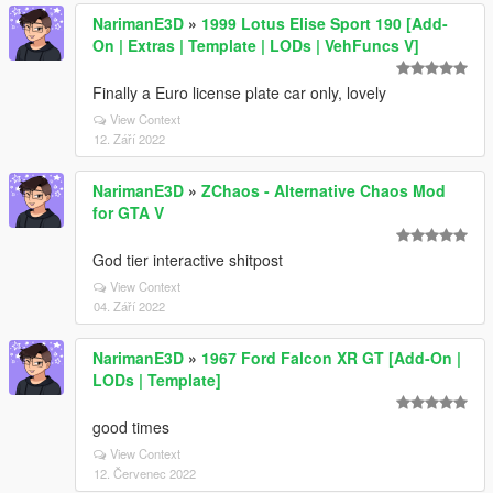
NarimanE3D
»
1999 Lotus Elise Sport 190 [Add-
On | Extras | Template | LODs | VehFuncs V]
Finally a Euro license plate car only, lovely
View Context
12. Září 2022
NarimanE3D
»
ZChaos - Alternative Chaos Mod
for GTA V
God tier interactive shitpost
View Context
04. Září 2022
NarimanE3D
»
1967 Ford Falcon XR GT [Add-On |
LODs | Template]
good times
View Context
12. Červenec 2022