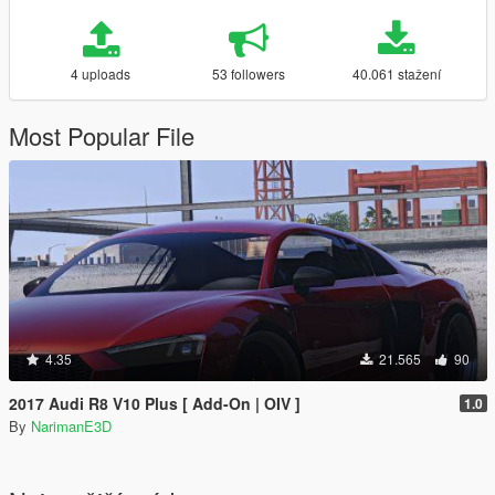
4 uploads
53 followers
40.061 stažení
Most Popular File
4.35
21.565
90
2017 Audi R8 V10 Plus [ Add-On | OIV ]
1.0
By
NarimanE3D