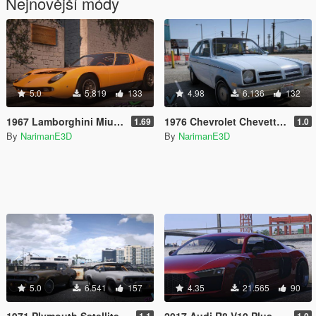
Nejnovější módy
5.0
5.819
133
4.98
6.136
132
1967 Lamborghini Miura P400 [Add-On | LODs | Template | VehFuncsV]
1976 Chevrolet Chevette [Add-On | Tuning | LODs | Sounds | VehFuncs V]
1.69
1.0
By
NarimanE3D
By
NarimanE3D
5.0
6.541
157
4.35
21.565
90
1971 Plymouth Satellite Sebring [Add-On | LODs | Extras]
2017 Audi R8 V10 Plus [ Add-On | OIV ]
1.1
1.0