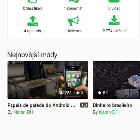
0 files liked
1 komentář
0 videí
4 uploads
1 follower
2.774 stažení
Nejnovější módy
263
3
5.0
Papeis de parede do Android para Micheal e Franklin
Dinheiro brasileiro
1.0
By
Natan DH
By
Natan DH