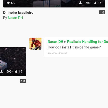
5.0
1.599
15
Dinheiro brasileiro
1.0
By
Natan DH
Natan DH
»
Realistic Handling for D
How do I install it inside the game?
View Context
1.599
15
1.0