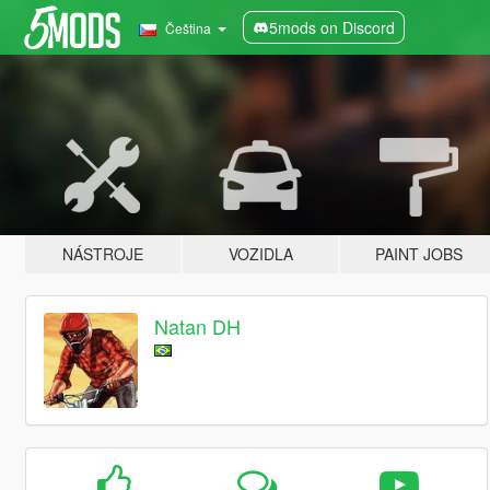
5mods on Discord
Čeština
NÁSTROJE
VOZIDLA
PAINT JOBS
Natan DH