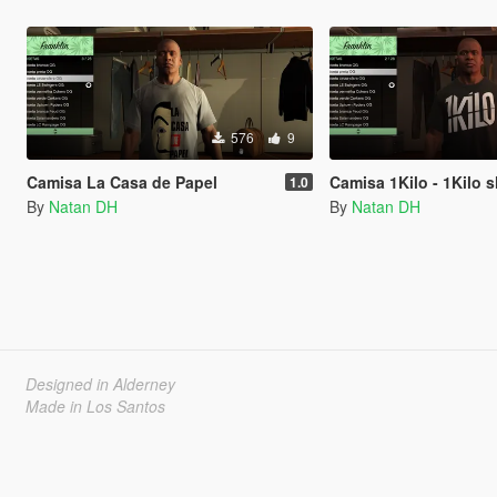
576
9
Camisa La Casa de Papel
Camisa 1Kilo - 1Kilo s
1.0
By
Natan DH
By
Natan DH
Designed in Alderney
Made in Los Santos