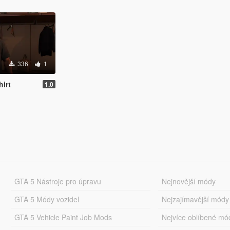
336
1
hirt
1.0
GTA 5 Nástroje pro úpravu
Nejnovější módy
GTA 5 Módy vozidel
Nejzajímavější módy
GTA 5 Vehicle Paint Job Mods
Nejvíce oblíbené mó