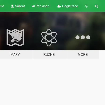
ent
Nahrát
Přihlášení
Registrace
MAPY
RŮZNÉ
MORE