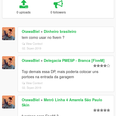
0 uploads
0 followers
OtawaBiel
»
Dinheiro brasileiro
tem como usar no fivem ?
View Context
02. Srpen 2019
OtawaBiel
»
Delegacia PMESP - Branca [FiveM]
Top demais essa DP, mais poderia colocar uns
portoes na entrada da garagem
View Context
02. Srpen 2019
OtawaBiel
»
Metrô Linha 4 Amarela São Paulo
Skin