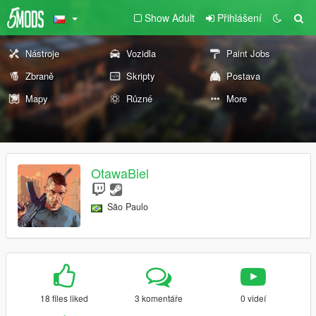
Show Adult
Přihlášení
Nástroje
Vozidla
Paint Jobs
Zbraně
Skripty
Postava
Mapy
Různé
More
OtawaBiel
São Paulo
18 files liked
3 komentáře
0 videí