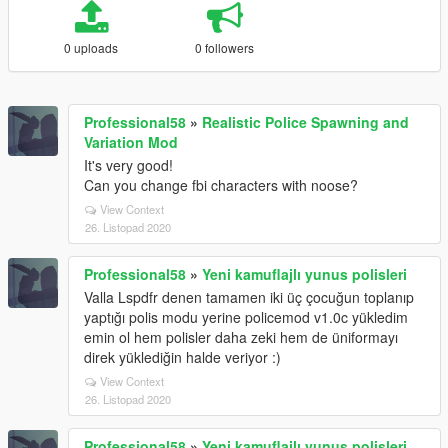
0 uploads
0 followers
Professional58
»
Realistic Police Spawning and
Variation Mod
It's very good!
Can you change fbi characters with noose?
View Context
26. Listopad 2020
Professional58
»
Yeni kamuflajlı yunus polisleri
Valla Lspdfr denen tamamen iki üç çocuğun toplanıp
yaptığı polis modu yerine policemod v1.0c yükledim
emin ol hem polisler daha zeki hem de üniformayı
direk yüklediğin halde veriyor :)
View Context
26. Listopad 2020
Professional58
»
Yeni kamuflajlı yunus polisleri