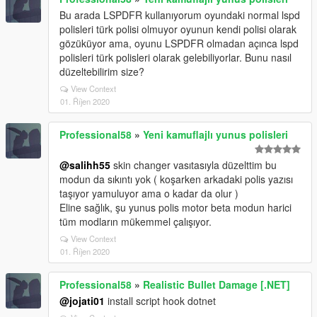
Bu arada LSPDFR kullanıyorum oyundaki normal lspd
polisleri türk polisi olmuyor oyunun kendi polisi olarak
gözüküyor ama, oyunu LSPDFR olmadan açınca lspd
polisleri türk polisleri olarak gelebiliyorlar. Bunu nasıl
düzeltebilirim size?
View Context
01. Říjen 2020
Professional58
»
Yeni kamuflajlı yunus polisleri
@salihh55
skin changer vasıtasıyla düzelttim bu
modun da sıkıntı yok ( koşarken arkadaki polis yazısı
taşıyor yamuluyor ama o kadar da olur )
Eline sağlık, şu yunus polis motor beta modun harici
tüm modların mükemmel çalışıyor.
View Context
01. Říjen 2020
Professional58
»
Realistic Bullet Damage [.NET]
@jojati01
install script hook dotnet