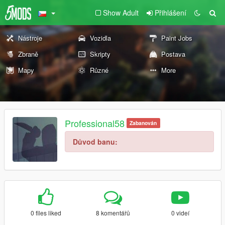
Show Adult
Přihlášení
Nástroje
Vozidla
Paint Jobs
Zbraně
Skripty
Postava
Mapy
Různé
More
Professional58
Zabanován
Důvod banu:
0 files liked
8 komentářů
0 videí