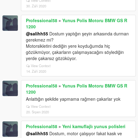
View Context
30. Září 2020
Professional58
»
Yunus Polis Motoru BMW GS R
1200
@salihh55
Dostum yaptığın şeyin arkasında durman
gerekmez mi?
Motorsikletini dediğin yere koyduğumda hiç
gözükmüyor, çakarların çalışmayacağını söylediğin
yerde çakarsız gözüküyor.
View Context
14. Září 2020
Professional58
»
Yunus Polis Motoru BMW GS R
1200
Anlattığın şekilde yapmama rağmen çakarlar yok
View Context
20. Srpen 2020
Professional58
»
Yeni kamuflajlı yunus polisleri
@salihh55
Dostum, motor çalışıyor fakat kask ve