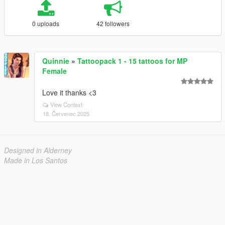
0 uploads
42 followers
Quinnie
»
Tattoopack 1 - 15 tattoos for MP
Female
Love it thanks <3
View Context
18. Červenec 2025
Designed in Alderney
Made in Los Santos