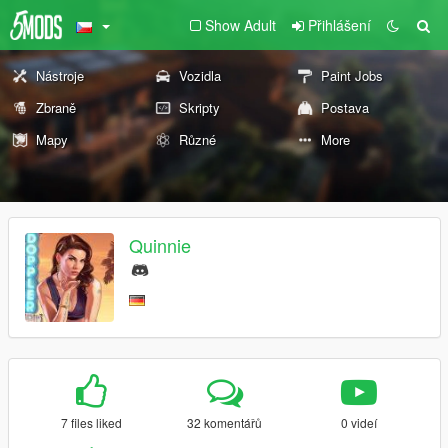
Show Adult
Přihlášení
Nástroje
Vozidla
Paint Jobs
Zbraně
Skripty
Postava
Mapy
Různé
More
Quinnie
7 files liked
32 komentářů
0 videí