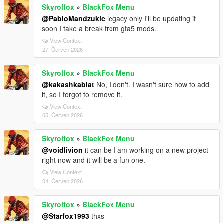
Skyrolfox
»
BlackFox Menu
@PabloMandzukic
legacy only I'll be updating it
soon I take a break from gta5 mods.
View Context
27. Červen 2026
Skyrolfox
»
BlackFox Menu
@kakashkablat
No, I don't. I wasn't sure how to add
it, so I forgot to remove it.
View Context
05. Červen 2026
Skyrolfox
»
BlackFox Menu
@voidlivion
it can be I am working on a new project
right now and it will be a fun one.
View Context
04. Červen 2026
Skyrolfox
»
BlackFox Menu
@Starfox1993
thxs