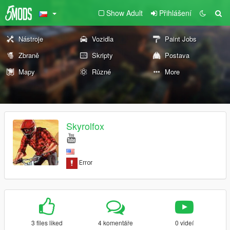
Show Adult
Přihlášení
Nástroje
Vozidla
Paint Jobs
Zbraně
Skripty
Postava
Mapy
Různé
More
Skyrolfox
3 files liked
4 komentáře
0 videí