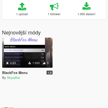
1 upload
1 follower
1.930 stažení
Nejnovější módy
4.83
1.930
5
BlackFox Menu
1.0
By
Skyrolfox