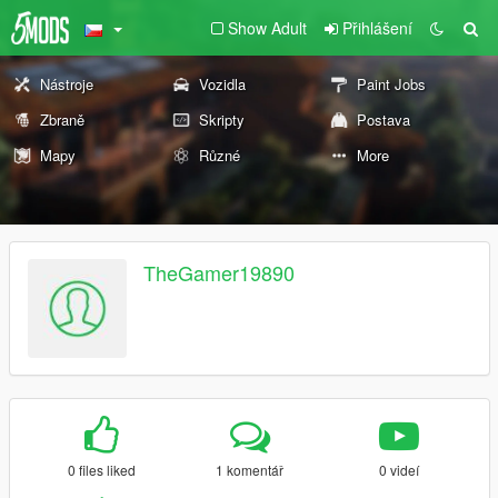
Show Adult
Přihlášení
Nástroje
Vozidla
Paint Jobs
Zbraně
Skripty
Postava
Mapy
Různé
More
TheGamer19890
0 files liked
1 komentář
0 videí