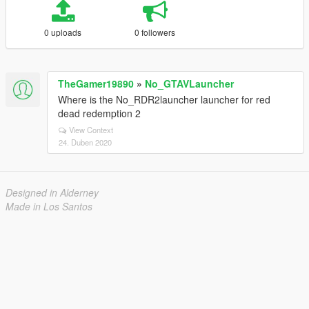
0 uploads
0 followers
TheGamer19890
»
No_GTAVLauncher
Where is the No_RDR2launcher launcher for red
dead redemption 2
View Context
24. Duben 2020
Designed in Alderney
Made in Los Santos