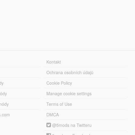
Kontakt
Ochrana osobních údajů
dy
Cookie Policy
módy
Manage cookie settings
módy
Terms of Use
s.com
DMCA
@5mods na Twitteru