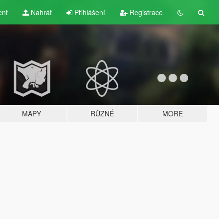
ent
Nahrát
Přihlášení
Registrace
MAPY
RŮZNÉ
MORE