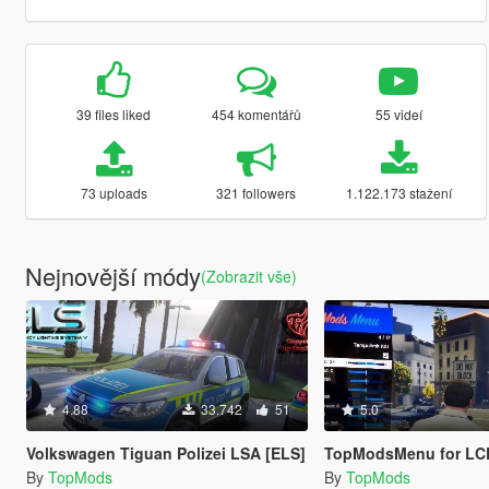
39 files liked
454 komentářů
55 videí
73 uploads
321 followers
1.122.173 stažení
Nejnovější módy
(Zobrazit vše)
4.88
33.742
51
5.0
Volkswagen Tiguan Polizei LSA [ELS]
TopModsMenu for LCD Screen & Mobile Traffic (Mobile Me
By
TopMods
By
TopMods