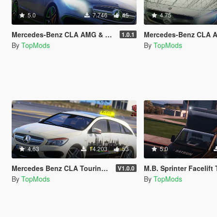
5.0
7.746
45
4.75
Mercedes-Benz CLA AMG & TM Edition
Mercedes-Benz CLA AMG & TM Templ
1.0.1
By
TopMods
By
TopMods
4.63
14.203
53
5.0
Mercedes Benz CLA Touring Germany Taxi + Taxilight Script
M.B. Sprinter Facelift Transporter [Re
V1.0.0
By
TopMods
By
TopMods