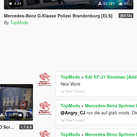
4.44
65.181
99
Mercedes-Benz G-Klasse Polizei Brandenburg [ELS]
[BETA]
By
TopMods
TopMods
»
KAI KF-21 Boramae [Add
Nice Work
View Context
TopMods
»
Mercedes-Benz Sprinter 
@Angry_CJ
nur die auf gta5-mods. Die
8.307
33
View Context
ssage Board)
1.7.0.5
TopMods
»
Mercedes-Benz Sprinter 