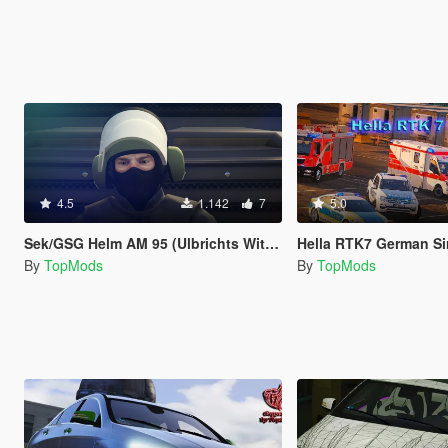
4.5
1.142
7
5.0
Sek/GSG Helm AM 95 (Ulbrichts Witwe)
Hella RTK7 German Siren 
By
TopMods
By
TopMods