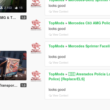
looks good
2.103
15
View Context
ate Edition
1.0
TopMods
»
Mercedes C63 AMG Polic
looks good
View Context
TopMods
»
Mercedes Sprinter Facel
looks good
View Context
TopMods
»
🇮🇨 Atestados Policia L
14.022
74
Police) [Replace/ELS]
place Template]
1.0
looks good
View Context