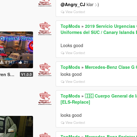
@Angry_CJ
klar :-)
View Context
TopMods
»
2019 Servicio Urgencias
Uniformes del SUC / Canary Island
Looks good
View Context
8.947
21
TopMods
»
Mercedes-Benz Clase G G
looks good
Sounds
V1.0.0
View Context
TopMods
»
🇮🇨 Cuerpo General de l
[ELS-Replace]
looks good
View Context
TopMods
»
Mercedes-Benz Sprinter 