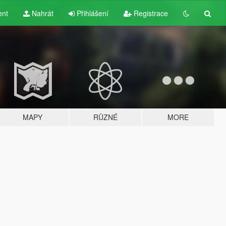
ent
Nahrát
Přihlášení
Registrace
MAPY
RŮZNÉ
MORE