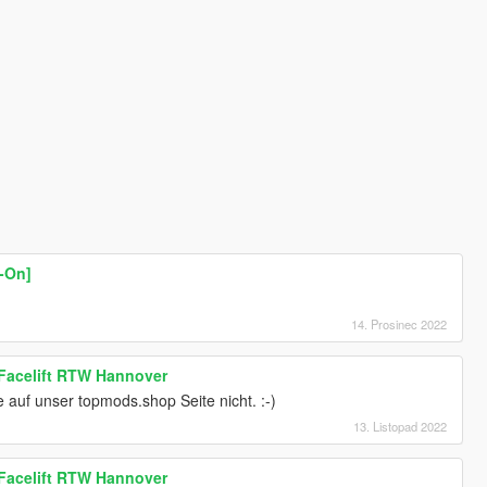
-On]
14. Prosinec 2022
Facelift RTW Hannover
 auf unser topmods.shop Seite nicht. :-)
13. Listopad 2022
Facelift RTW Hannover