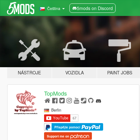
5mods on Discord
Čeština
NÁSTROJE
VOZIDLA
PAINT JOBS
TopMods
Berlin
Přispějte pomocí
Support me on