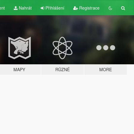
ent
Nahrát
Přihlášení
Registrace
MAPY
RŮZNÉ
MORE