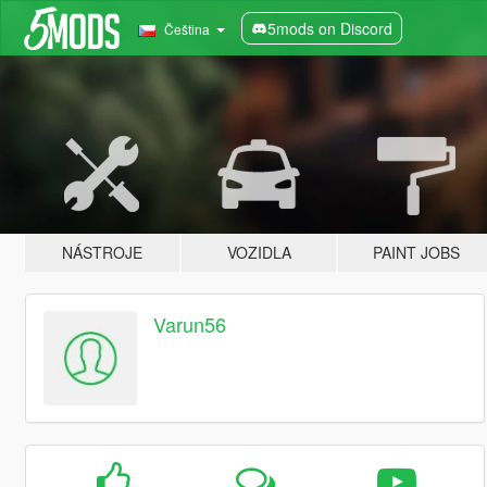
5mods on Discord
Čeština
NÁSTROJE
VOZIDLA
PAINT JOBS
Varun56