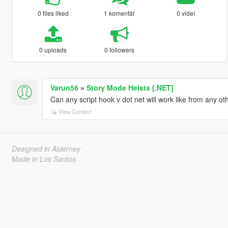
0 files liked
1 komentář
0 videí
0 uploads
0 followers
Varun56
»
Story Mode Heists [.NET]
Can any script hook v dot net will work like from any oth
View Context
Designed in Alderney
Made in Los Santos