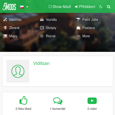
Show Adult
Přihlášení
Nástroje
Vozidla
Paint Jobs
Zbraně
Skripty
Postava
Mapy
Různé
More
Viditsan
0 files liked
1 komentář
0 videí