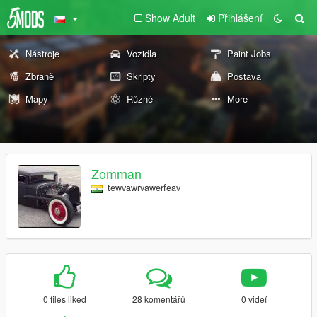
Show Adult
Přihlášení
Nástroje
Vozidla
Paint Jobs
Zbraně
Skripty
Postava
Mapy
Různé
More
Zomman
tewvawrvawerfeav
0 files liked
28 komentářů
0 videí