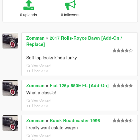
0 uploads
0 followers
Zomman
»
2017 Rolls-Royce Dawn [Add-On /
Replace]
Soft top looks kinda funky
View Context
11. Únor 2023
Zomman
»
Fiat 126p 650E FL [Add-On]
What a classic!
View Context
11. Únor 2023
Zomman
»
Buick Roadmaster 1996
I really want estate wagon
View Context