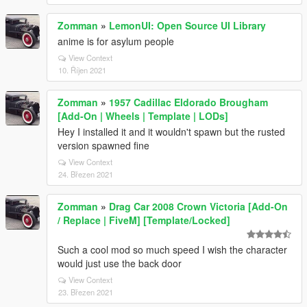
Zomman
»
LemonUI: Open Source UI Library
anime is for asylum people
View Context
10. Říjen 2021
Zomman
»
1957 Cadillac Eldorado Brougham
[Add-On | Wheels | Template | LODs]
Hey I installed it and it wouldn't spawn but the rusted
version spawned fine
View Context
24. Březen 2021
Zomman
»
Drag Car 2008 Crown Victoria [Add-On
/ Replace | FiveM] [Template/Locked]
Such a cool mod so much speed I wish the character
would just use the back door
View Context
23. Březen 2021