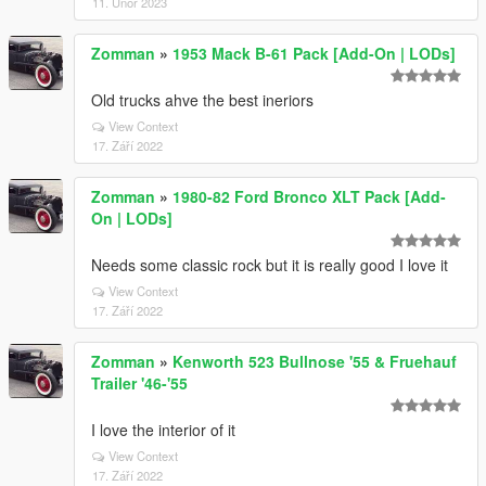
11. Únor 2023
Zomman
»
1953 Mack B-61 Pack [Add-On | LODs]
Old trucks ahve the best ineriors
View Context
17. Září 2022
Zomman
»
1980-82 Ford Bronco XLT Pack [Add-
On | LODs]
Needs some classic rock but it is really good I love it
View Context
17. Září 2022
Zomman
»
Kenworth 523 Bullnose '55 & Fruehauf
Trailer '46-'55
I love the interior of it
View Context
17. Září 2022