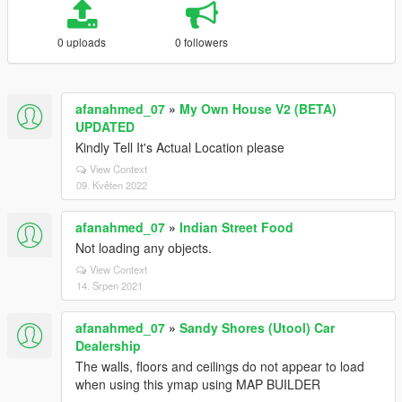
0 uploads
0 followers
afanahmed_07
»
My Own House V2 (BETA)
UPDATED
Kindly Tell It's Actual Location please
View Context
09. Květen 2022
afanahmed_07
»
Indian Street Food
Not loading any objects.
View Context
14. Srpen 2021
afanahmed_07
»
Sandy Shores (Utool) Car
Dealership
The walls, floors and ceilings do not appear to load
when using this ymap using MAP BUILDER