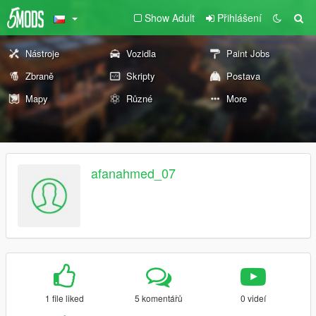
Show Adult
Přihlášení
Nástroje
Vozidla
Paint Jobs
Zbraně
Skripty
Postava
Mapy
Různé
More
afanahmed_07
1 file liked
5 komentářů
0 videí