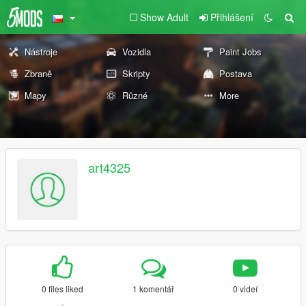
Show Adult
Přihlášení
Nástroje
Vozidla
Paint Jobs
Zbraně
Skripty
Postava
Mapy
Různé
More
art4325
0 files liked
1 komentář
0 videí