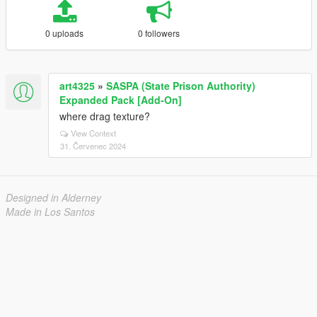
0 uploads
0 followers
art4325
»
SASPA (State Prison Authority)
Expanded Pack [Add-On]
where drag texture?
View Context
31. Červenec 2024
Designed in Alderney
Made in Los Santos