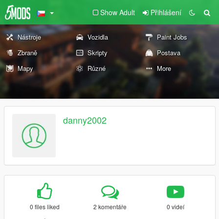
Show Adult
Přihlášení
Nástroje
Vozidla
Paint Jobs
Zbraně
Skripty
Postava
Mapy
Různé
More
danny2002
0 files liked
2 komentáře
0 videí