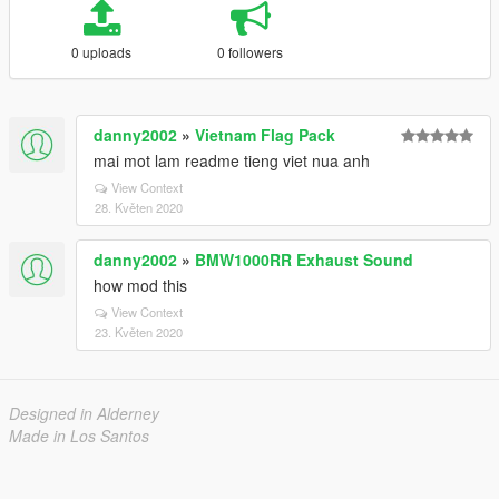
0 uploads
0 followers
danny2002
»
Vietnam Flag Pack
mai mot lam readme tieng viet nua anh
View Context
28. Květen 2020
danny2002
»
BMW1000RR Exhaust Sound
how mod this
View Context
23. Květen 2020
Designed in Alderney
Made in Los Santos