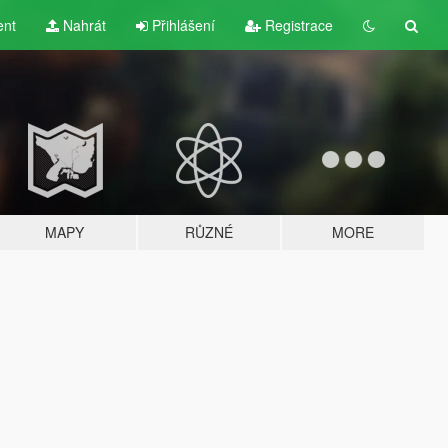
ent
Nahrát
Přihlášení
Registrace
MAPY
RŮZNÉ
MORE