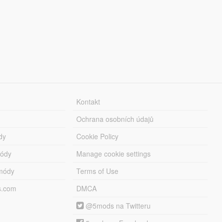
Kontakt
Ochrana osobních údajů
dy
Cookie Policy
módy
Manage cookie settings
módy
Terms of Use
s.com
DMCA
@5mods na Twitteru