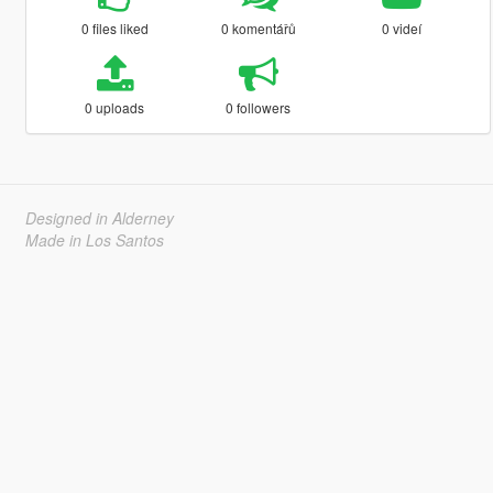
0 files liked
0 komentářů
0 videí
0 uploads
0 followers
Designed in Alderney
Made in Los Santos