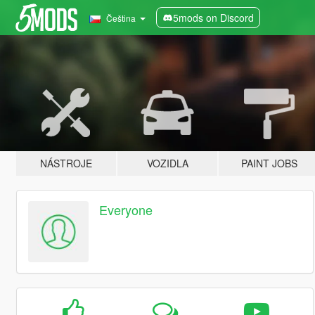
5mods on Discord
Čeština
NÁSTROJE
VOZIDLA
PAINT JOBS
Everyone