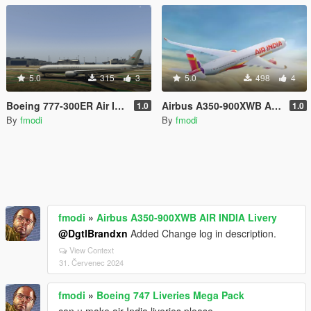
5.0
315
3
5.0
498
4
Boeing 777-300ER Air India One Livery
Airbus A350-900XWB AIR INDIA Livery
1.0
1.0
By
fmodi
By
fmodi
fmodi
»
Airbus A350-900XWB AIR INDIA Livery
@DgtlBrandxn
Added Change log in description.
View Context
31. Červenec 2024
fmodi
»
Boeing 747 Liveries Mega Pack