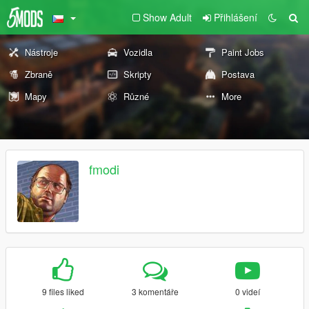
Show Adult
Přihlášení
Nástroje
Vozidla
Paint Jobs
Zbraně
Skripty
Postava
Mapy
Různé
More
fmodi
9 files liked
3 komentáře
0 videí