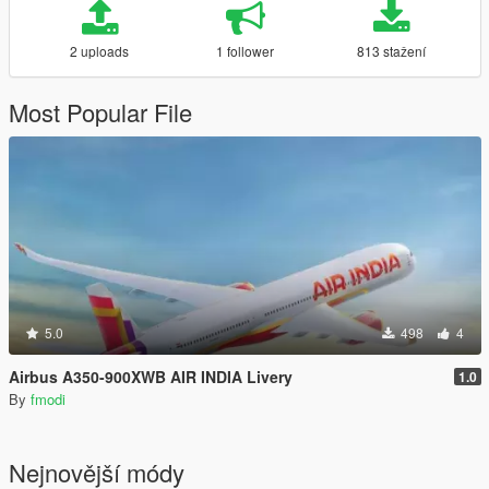
2 uploads
1 follower
813 stažení
Most Popular File
5.0
498
4
Airbus A350-900XWB AIR INDIA Livery
1.0
By
fmodi
Nejnovější módy