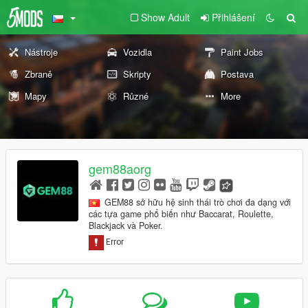
Show Adult
Přihlášení
Nástroje
Vozidla
Paint Jobs
Zbraně
Skripty
Postava
Mapy
Různé
More
gem88aorg
GEM88 sở hữu hệ sinh thái trò chơi đa dạng với
các tựa game phổ biến như Baccarat, Roulette,
Blackjack và Poker.