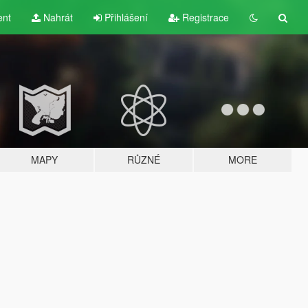
ent
Nahrát
Přihlášení
Registrace
MAPY
RŮZNÉ
MORE