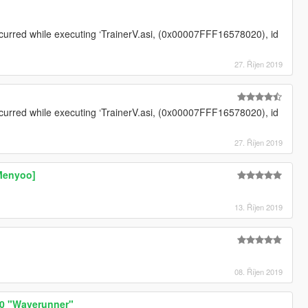
curred while executing ‘TrainerV.asi, (0x00007FFF16578020), id
27. Říjen 2019
curred while executing ‘TrainerV.asi, (0x00007FFF16578020), id
27. Říjen 2019
[Menyoo]
13. Říjen 2019
08. Říjen 2019
00 "Waverunner"