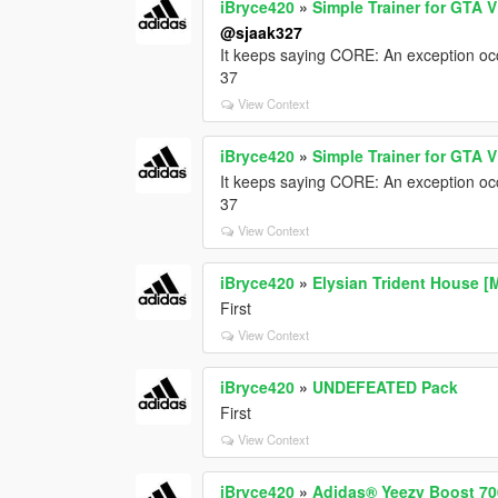
iBryce420
»
Simple Trainer for GTA V
@sjaak327
It keeps saying CORE: An exception oc
37
View Context
iBryce420
»
Simple Trainer for GTA V
It keeps saying CORE: An exception oc
37
View Context
iBryce420
»
Elysian Trident House 
First
View Context
iBryce420
»
UNDEFEATED Pack
First
View Context
iBryce420
»
Adidas® Yeezy Boost 7