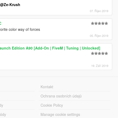
e
@Ze-Krush
07. Říjen 2019
C
vorite color way of forces
05. Říjen 2019
unch Edition A90 [Add-On | FiveM | Tuning | Unlocked]
19. Září 2019
Kontakt
Ochrana osobních údajů
dy
Cookie Policy
módy
Manage cookie settings