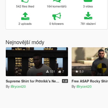
542 files liked
164 komentářů
3 videa
2 uploads
0 followers
781 stažení
Nejnovější módy
531
7
5.0
Supreme Shirt for Pr0trikk's New Shirt
Free ASAP Rocky Shir
1.0
By
iBryce420
By
iBryce420