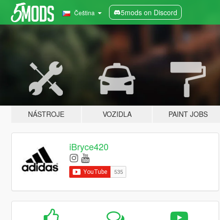
5mods on Discord
Čeština
NÁSTROJE
VOZIDLA
PAINT JOBS
iBryce420