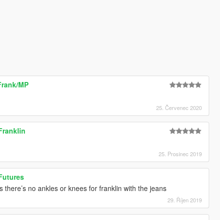
Frank/MP
25. Červenec 2020
Franklin
25. Prosinec 2019
Futures
there’s no ankles or knees for franklin with the jeans
29. Říjen 2019