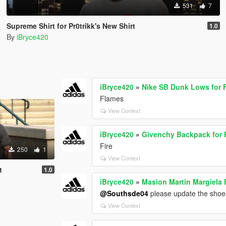
531
7
Supreme Shirt for Pr0trikk's New Shirt
1.0
By
iBryce420
iBryce420
»
Nike SB Dunk Lows for 
Flames
View Context
iBryce420
»
Givenchy Backpack for 
Fire
250
1
View Context
t
1.0
iBryce420
»
Masion Martin Margiela 
@Southsde04
please update the shoes 
View Context