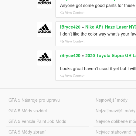
Anyone got some good pants for thes
View Context
iBryce420
»
Nike AF1 Haze Laser NY
I don’t like the color way what’s your fa
View Context
iBryce420
»
2020 Toyota Supra GR La
Looks great haven’t used it yet but I will
View Context
GTA 5 Nástroje pro úpravu
Nejnovější módy
GTA 5 Módy vozidel
Nejzajímavější módy
GTA 5 Vehicle Paint Job Mods
Nejvíce oblíbené mó
GTA 5 Módy zbraní
Nejvíce stahované 