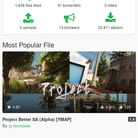
1.436 files liked
91 komentářů
3 videa
5 uploads
13 followers
22.811 stažení
Most Popular File
4.85
9.001
126
Project Better SA (Alpha) [YMAP]
1.4
By
ig lasotaaaa