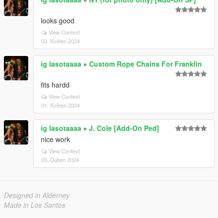
looks good
View Context
03. Květen 2024
ig lasotaaaa
»
Custom Rope Chains For Franklin
fits hardd
View Context
01. Květen 2024
ig lasotaaaa
»
J. Cole [Add-On Ped]
nice work
View Context
03. Duben 2024
Designed in Alderney
Made in Los Santos