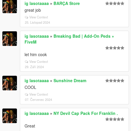
ig lasotaaaa
»
BARÇA Store
great job
View Context
25. Listopad 2024
ig lasotaaaa
»
Breaking Bad | Add-On Peds +
FiveM
let him cook
View Context
29. Září 2024
ig lasotaaaa
»
Sunshine Dream
COOL
View Context
07. Červenec 2024
ig lasotaaaa
»
NY Devil Cap Pack For Franklin .
Great