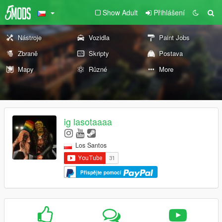
Show Adult
Přihlášení
Nástroje
Vozidla
Paint Jobs
Zbraně
Skripty
Postava
Mapy
Různé
More
ig lasotaaaa
Los Santos
Přispějte pomocí