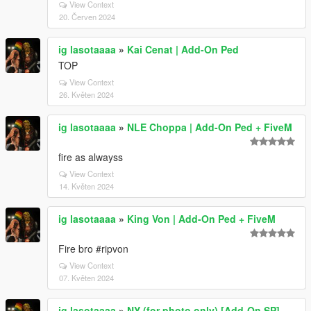
View Context
20. Červen 2024
ig lasotaaaa
»
Kai Cenat | Add-On Ped
TOP
View Context
26. Květen 2024
ig lasotaaaa
»
NLE Choppa | Add-On Ped + FiveM
fire as alwayss
View Context
14. Květen 2024
ig lasotaaaa
»
King Von | Add-On Ped + FiveM
Fire bro #ripvon
View Context
07. Květen 2024
ig lasotaaaa
»
NY (for photo only) [Add-On SP]