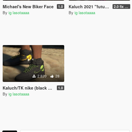
Michael's New Biker Face
Kaluch 2021 "future" pack for Franklin ( shirt, hair, pants )
1.0
2.0 fix hand
By
ig lasotaaaa
By
ig lasotaaaa
2.820
28
Kaluch/TK nike (black and white) for Franklin
1.0
By
ig lasotaaaa