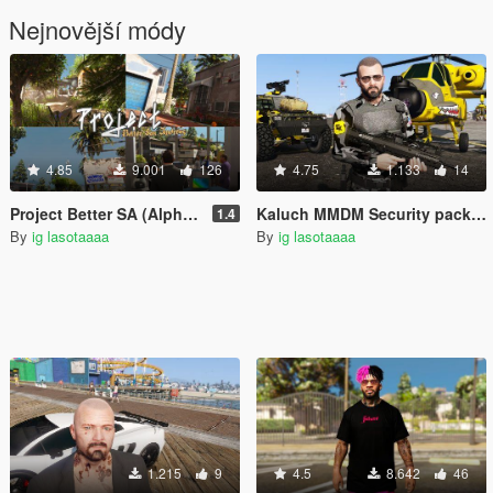
Nejnovější módy
4.85
9.001
126
4.75
1.133
14
Project Better SA (Alpha) [YMAP]
Kaluch MMDM Security pack for Michael and Trevor
1.4
By
ig lasotaaaa
By
ig lasotaaaa
1.215
9
4.5
8.642
46