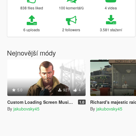
838 files liked
100 komentářů
4 videa
6 uploads
2 followers
3.581 stažení
Nejnovější módy
5.0
927
4
Custom Loading Screen Music (GTA IV Theme)
Richard's majestic raid [M
1.0
By
jakubovsky45
By
jakubovsky45