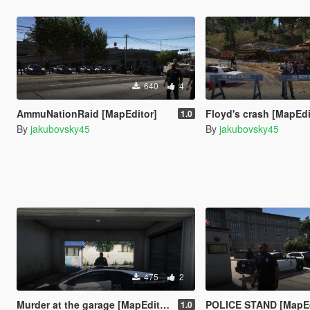
640
4
AmmuNationRaid [MapEditor]
Floyd's crash [MapEdi
1.0
By
jakubovsky45
By
jakubovsky45
475
2
Murder at the garage [MapEditor]
POLICE STAND [MapEd
1.0