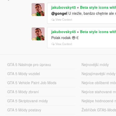
jakubovsky45
»
Beta style icons wi
@gongel
U nieźle, bardzo chętnie ale
View Context
jakubovsky45
»
Beta style icons wi
Polak rodak 😎🤙
View Context
GTA 5 Nástroje pro úpravu
Nejnovější módy
GTA 5 Módy vozidel
Nejzajímavější módy
GTA 5 Vehicle Paint Job Mods
Nejvíce oblíbené mó
GTA 5 Módy zbraní
Nejvíce stahované 
GTA 5 Skriptované módy
Nejlépe hodnocené 
GTA 5 Módy postavy
Žebříček GTA5-Mod