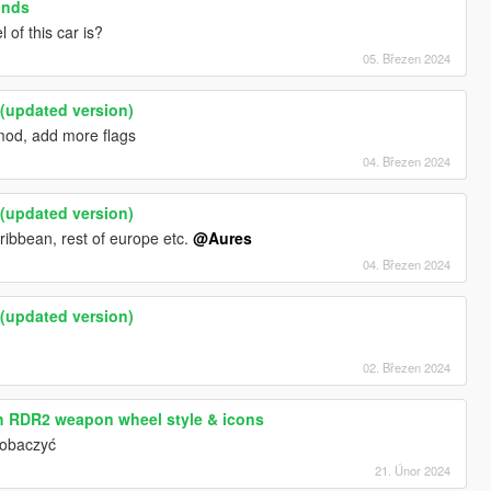
unds
of this car is?
05. Březen 2024
updated version)
 mod, add more flags
04. Březen 2024
updated version)
ribbean, rest of europe etc.
@Aures
04. Březen 2024
updated version)
02. Březen 2024
th RDR2 weapon wheel style & icons
obaczyć
21. Únor 2024