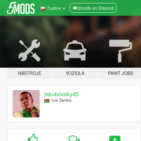
5mods on Discord
Čeština
NÁSTROJE
VOZIDLA
PAINT JOBS
jakubovsky45
Los Santos