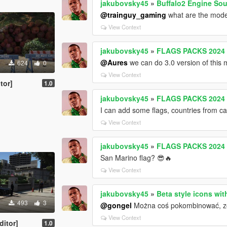
jakubovsky45
»
Buffalo2 Engine So
@trainguy_gaming
what are the model 
View Context
jakubovsky45
»
FLAGS PACKS 2024 (
@Aures
we can do 3.0 version of this
624
0
View Context
tor]
1.0
jakubovsky45
»
FLAGS PACKS 2024 (
I can add some flags, countries from ca
View Context
jakubovsky45
»
FLAGS PACKS 2024 (
San Marino flag? 😎🔥
View Context
jakubovsky45
»
Beta style icons wi
493
3
@gongel
Można coś pokombinować, z
View Context
itor]
1.0