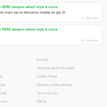
th RDR2 weapon wheel style & icons
 nie znam się na tworzeniu modów do gta 😖
21. Únor 2024
th RDR2 weapon wheel style & icons
20. Únor 2024
Kontakt
Ochrana osobních údajů
dy
Cookie Policy
módy
Manage cookie settings
módy
Terms of Use
s.com
DMCA