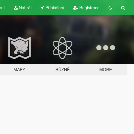
ent
Nahrát
Přihlášení
Registrace
MAPY
RŮZNÉ
MORE