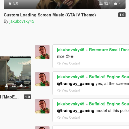
5.0
927
4
Custom Loading Screen Music (GTA IV Theme)
1.0
By
jakubovsky45
jakubovsky45
»
Retexture Small Drea
nice 😎🔥
View Context
jakubovsky45
»
Buffalo2 Engine So
@trainguy_gaming
yes, at the screen
422
5
View Context
apEditor]
1.0
jakubovsky45
»
Buffalo2 Engine So
@trainguy_gaming
model of this polic
View Context