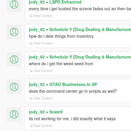
jody_92
»
LSPD Enhanced
every time i get busted the screne fades out an then b
View Context
jody_92
»
Schedule V [Drug Dealing & Manufacture
hpw do i dele things from inventory
View Context
jody_92
»
Schedule V [Drug Dealing & Manufacture
where do i get the weed seed from
View Context
jody_92
»
GTAO Businesses In SP
does the command center go in scripts as well?
View Context
jody_92
»
ScamV
its not working for me. i did exactly what it says
View Context