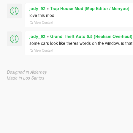
jody_92
»
Trap House Mod [Map Editor / Menyoo]
love this mod
View Context
jody_92
»
Grand Theft Auto 5.5 (Realism Overhaul)
some cars look like theres words on the window. is tha
View Context
Designed in Alderney
Made in Los Santos