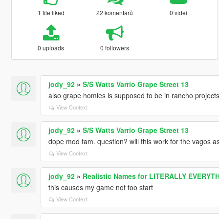
1 file liked
22 komentářů
0 videí
0 uploads
0 followers
jody_92
»
S/S Watts Varrio Grape Street 13
also grape homies is supposed to be in rancho project
View Context
jody_92
»
S/S Watts Varrio Grape Street 13
dope mod fam. question? will this work for the vagos as
View Context
jody_92
»
Realistic Names for LITERALLY EVERYT
this causes my game not too start
View Context