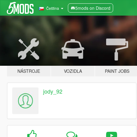
5mods on Discord
Čeština
NÁSTROJE
VOZIDLA
PAINT JOBS
jody_92