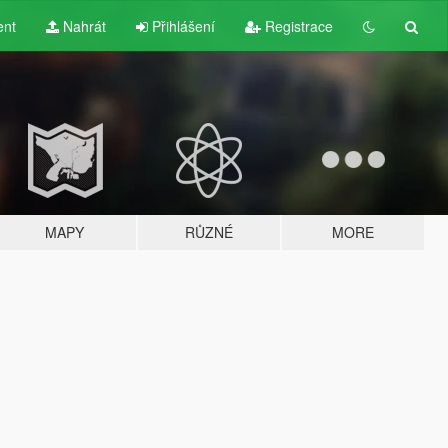
ent
Nahrát
Přihlášení
Registrace
MAPY
RŮZNÉ
MORE