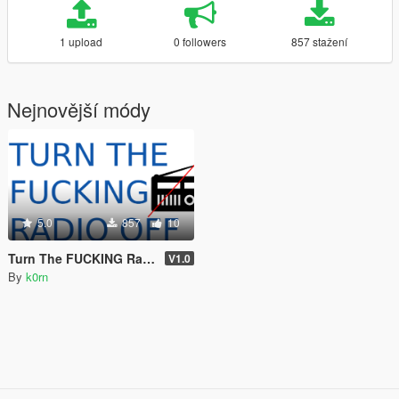
1 upload
0 followers
857 stažení
Nejnovější módy
5.0
857
10
Turn The FUCKING Radio Off
V1.0
By
k0rn