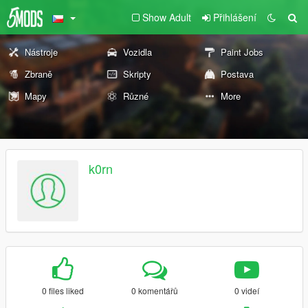
Show Adult
Přihlášení
Nástroje
Vozidla
Paint Jobs
Zbraně
Skripty
Postava
Mapy
Různé
More
k0rn
0 files liked
0 komentářů
0 videí