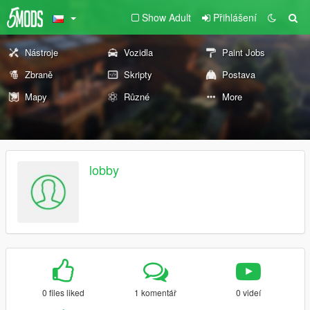
Show Adult
Přihlášení
Nástroje
Vozidla
Paint Jobs
Zbraně
Skripty
Postava
Mapy
Různé
More
lobby
0 files liked
1 komentář
0 videí