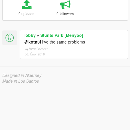
0 uploads
0 followers
lobby
»
Stunts Park [Menyoo]
@kotn3l
I've the same problems
View Context
06. Únor 2018
Designed in Alderney
Made in Los Santos