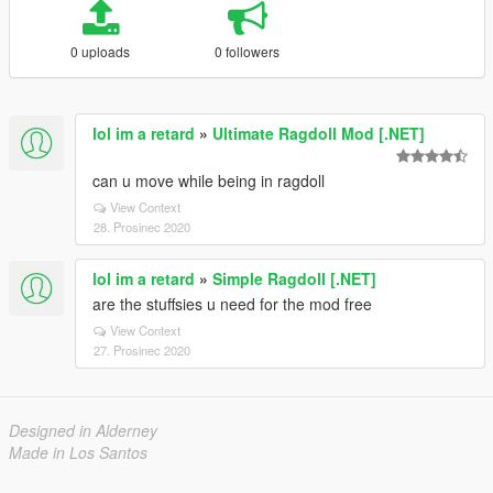
0 uploads
0 followers
lol im a retard
»
Ultimate Ragdoll Mod [.NET]
can u move while being in ragdoll
View Context
28. Prosinec 2020
lol im a retard
»
Simple Ragdoll [.NET]
are the stuffsies u need for the mod free
View Context
27. Prosinec 2020
Designed in Alderney
Made in Los Santos