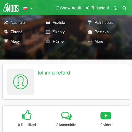
Show Adult
Přihlášení
Nástroje
Vozidla
Paint Jobs
Zbraně
Skripty
Postava
Mapy
Různé
More
lol im a retard
0 files liked
2 komentáře
0 videí