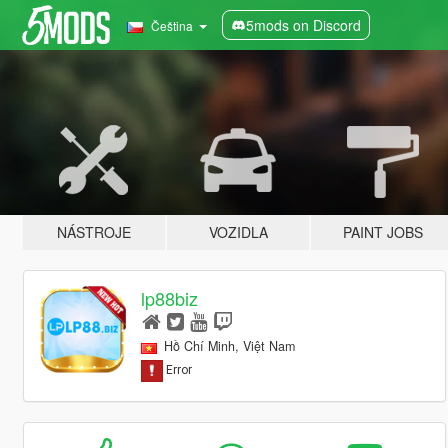
5mods on Discord
Čeština
NÁSTROJE
VOZIDLA
PAINT JOBS
lp88biz
Hồ Chí Minh, Việt Nam