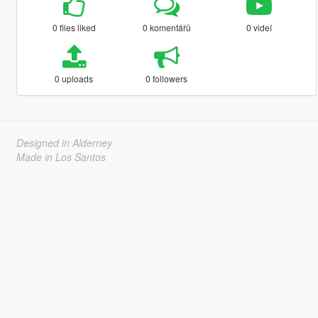
0 files liked
0 komentářů
0 videí
0 uploads
0 followers
Designed in Alderney
Made in Los Santos