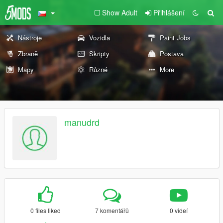
Show Adult
Přihlášení
Nástroje
Vozidla
Paint Jobs
Zbraně
Skripty
Postava
Mapy
Různé
More
manudrd
0 files liked
7 komentářů
0 videí