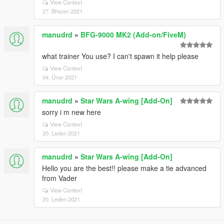
View Context
27. Březen 2021
manudrd
»
BFG-9000 MK2 (Add-on/FiveM)
what trainer You use? I can't spawn it help please
View Context
04. Únor 2021
manudrd
»
Star Wars A-wing [Add-On]
sorry i m new here
View Context
20. Leden 2021
manudrd
»
Star Wars A-wing [Add-On]
Hello you are the best!! please make a tie advanced
from Vader
View Context
20. Leden 2021