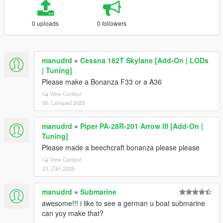
0 uploads
0 followers
manudrd
»
Cessna 182T Skylane [Add-On | LODs
| Tuning]
Please make a Bonanza F33 or a A36
View Context
06. Listopad 2025
manudrd
»
Piper PA-28R-201 Arrow III [Add-On |
Tuning]
Please made a beechcraft bonanza please please
View Context
23. Září 2025
manudrd
»
Submarine
awesome!!! i like to see a german u boat submarine
can yoy make that?