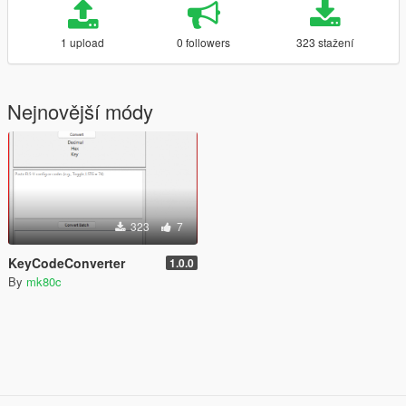
1 upload
0 followers
323 stažení
Nejnovější módy
323
7
KeyCodeConverter
1.0.0
By
mk80c