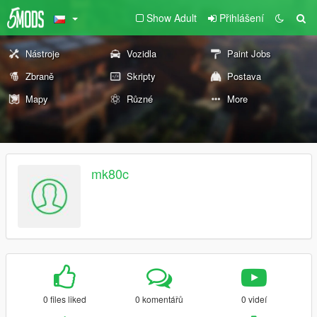
Show Adult
Přihlášení
Nástroje
Vozidla
Paint Jobs
Zbraně
Skripty
Postava
Mapy
Různé
More
mk80c
0 files liked
0 komentářů
0 videí