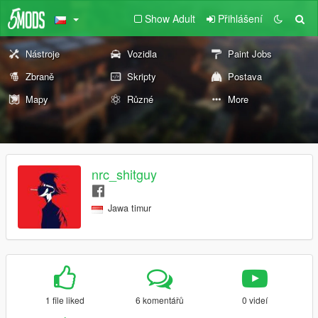
Show Adult
Přihlášení
Nástroje
Vozidla
Paint Jobs
Zbraně
Skripty
Postava
Mapy
Různé
More
nrc_shitguy
Jawa timur
1 file liked
6 komentářů
0 videí