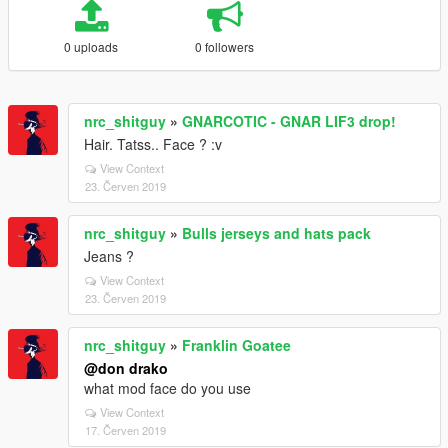
0 uploads
0 followers
nrc_shitguy
»
GNARCOTIC - GNAR LIF3 drop!
Hair. Tatss.. Face ? :v
View Context
23. Červen 2019
nrc_shitguy
»
Bulls jerseys and hats pack
Jeans ?
View Context
23. Červen 2019
nrc_shitguy
»
Franklin Goatee
@don drako
what mod face do you use
View Context
17. Červen 2019