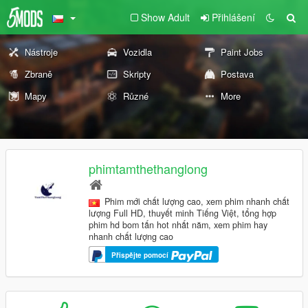
Show Adult
Přihlášení
Nástroje
Vozidla
Paint Jobs
Zbraně
Skripty
Postava
Mapy
Různé
More
phimtamthethanglong
Phim mới chất lượng cao, xem phim nhanh chất
lượng Full HD, thuyết minh Tiếng Việt, tổng hợp
phim hd bom tấn hot nhất năm, xem phim hay
nhanh chất lượng cao
Přispějte pomocí