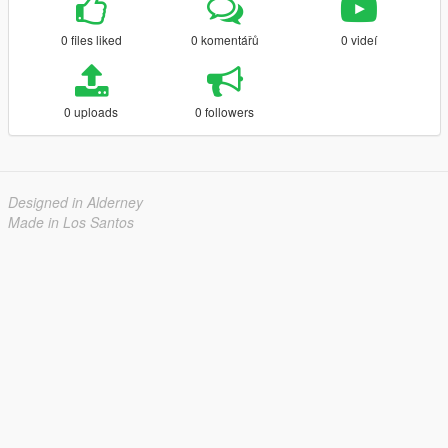
0 files liked
0 komentářů
0 videí
0 uploads
0 followers
Designed in Alderney
Made in Los Santos