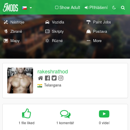
Show Adult
Přihlášení
Nástroje
Vozidla
Paint Jobs
Zbraně
Skripty
Postava
Mapy
Různé
More
rakeshrathod
Telangana
1 file liked
1 komentář
0 videí