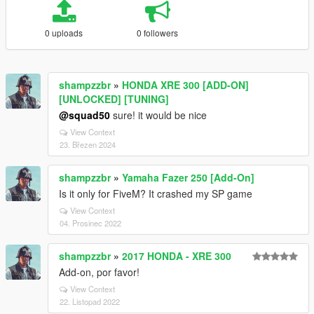
0 uploads
0 followers
shampzzbr
»
HONDA XRE 300 [ADD-ON]
[UNLOCKED] [TUNING]
@squad50
sure! it would be nice
View Context
23. Březen 2024
shampzzbr
»
Yamaha Fazer 250 [Add-On]
Is it only for FiveM? It crashed my SP game
View Context
04. Prosinec 2022
shampzzbr
»
2017 HONDA - XRE 300
Add-on, por favor!
View Context
22. Listopad 2022