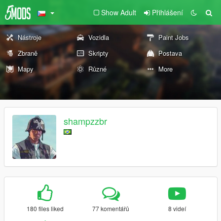
Show Adult
Přihlášení
Nástroje
Vozidla
Paint Jobs
Zbraně
Skripty
Postava
Mapy
Různé
More
shampzzbr
180 files liked
77 komentářů
8 videí