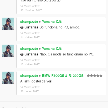
150 ou TORNADO 250! :D
View Context
30. Prosinec 2017
shampzzbr
»
Yamaha XJ6
@luizfarias
Só funciona no PC, amigo.
View Context
11. Květen 2017
shampzzbr
»
Yamaha XJ6
@luizfarias
Não. Os mods só funcionam no PC.
View Context
10. Květen 2017
shampzzbr
»
BMW F800GS & R1200GS
Aí sim, gostei de ver!
View Context
26. Leden 2017