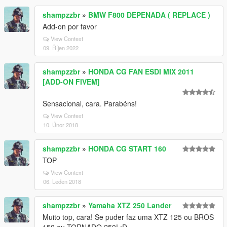
shampzzbr
»
BMW F800 DEPENADA ( REPLACE )
Add-on por favor
View Context
09. Říjen 2022
shampzzbr
»
HONDA CG FAN ESDI MIX 2011
[ADD-ON FIVEM]
Sensacional, cara. Parabéns!
View Context
10. Únor 2018
shampzzbr
»
HONDA CG START 160
TOP
View Context
06. Leden 2018
shampzzbr
»
Yamaha XTZ 250 Lander
Muito top, cara! Se puder faz uma XTZ 125 ou BROS