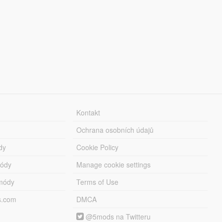
Kontakt
Ochrana osobních údajů
dy
Cookie Policy
módy
Manage cookie settings
módy
Terms of Use
s.com
DMCA
@5mods na Twitteru