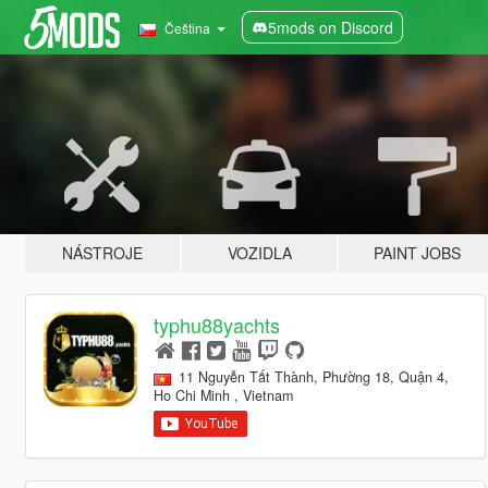
5mods on Discord
Čeština
NÁSTROJE
VOZIDLA
PAINT JOBS
typhu88yachts
11 Nguyễn Tất Thành, Phường 18, Quận 4,
Ho Chi Minh , Vietnam