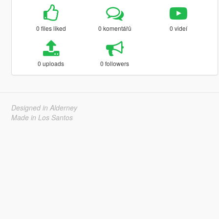
0 files liked
0 komentářů
0 videí
0 uploads
0 followers
Designed in Alderney
Made in Los Santos