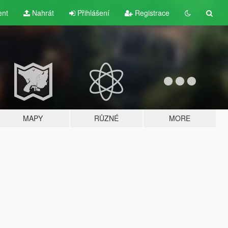
ent
Nahrát
Přihlášení
Registrace
MAPY
RŮZNÉ
MORE