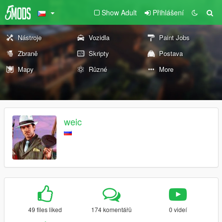
Show Adult
Přihlášení
Nástroje
Vozidla
Paint Jobs
Zbraně
Skripty
Postava
Mapy
Různé
More
weic
49 files liked
174 komentářů
0 videí