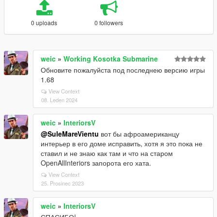
0 uploads
0 followers
weic
»
Working Kosotka Submarine
Обновите пожалуйста под последнею версию игры
1.68
View Context
08. Leden 2024
weic
»
InteriorsV
@SuleMareVientu
вот бы афроамериканцу
интерьер в его доме исправить, хотя я это пока не
ставил и не знаю как там и что на старом
OpenAllInteriors запорота его хата.
View Context
25. Prosinec 2023
weic
»
InteriorsV