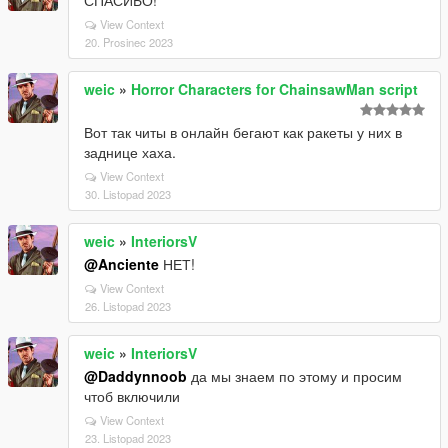
СПАСИБО!
View Context
20. Prosinec 2023
weic
»
Horror Characters for ChainsawMan script
Вот так читы в онлайн бегают как ракеты у них в
заднице хаха.
View Context
30. Listopad 2023
weic
»
InteriorsV
@Anciente
НЕТ!
View Context
26. Listopad 2023
weic
»
InteriorsV
@Daddynnoob
да мы знаем по этому и просим
чтоб включили
View Context
23. Listopad 2023