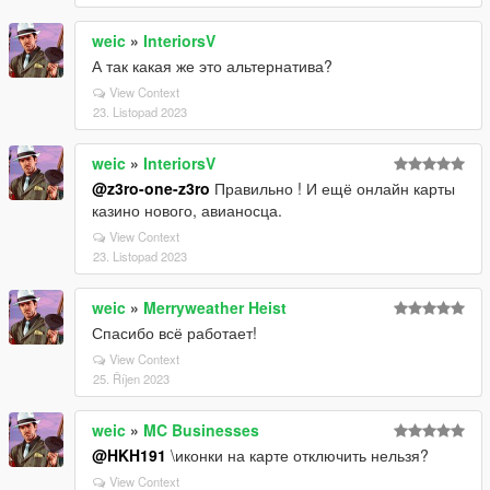
weic
»
InteriorsV
А так какая же это альтернатива?
View Context
23. Listopad 2023
weic
»
InteriorsV
@z3ro-one-z3ro
Правильно ! И ещё онлайн карты
казино нового, авианосца.
View Context
23. Listopad 2023
weic
»
Merryweather Heist
Спасибо всё работает!
View Context
25. Říjen 2023
weic
»
MC Businesses
@HKH191
\иконки на карте отключить нельзя?
View Context