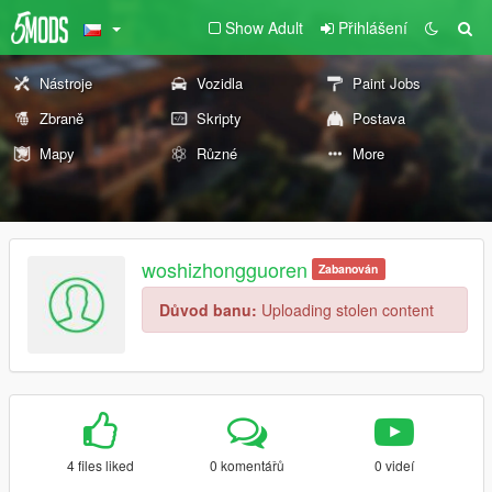
Show Adult
Přihlášení
Nástroje
Vozidla
Paint Jobs
Zbraně
Skripty
Postava
Mapy
Různé
More
woshizhongguoren
Zabanován
Důvod banu:
Uploading stolen content
4 files liked
0 komentářů
0 videí