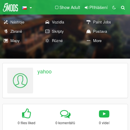
Show Adult
Přihlášení
Nástroje
Vozidla
Paint Jobs
Zbraně
Skripty
Postava
Mapy
Různé
More
yahoo
0 files liked
0 komentářů
0 videí