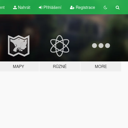
ent
Nahrát
Přihlášení
Registrace
MAPY
RŮZNÉ
MORE