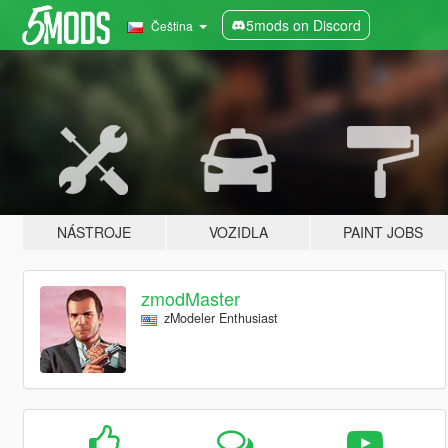
5mods on Discord
Čeština
NÁSTROJE
VOZIDLA
PAINT JOBS
zmodMaster
zModeler Enthusiast