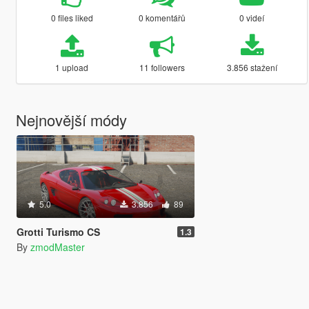
0 files liked
0 komentářů
0 videí
1 upload
11 followers
3.856 stažení
Nejnovější módy
5.0
3.856
89
Grotti Turismo CS
1.3
By
zmodMaster