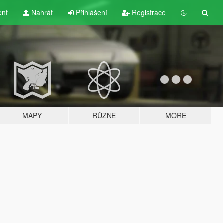
ent
Nahrát
Přihlášení
Registrace
MAPY
RŮZNÉ
MORE