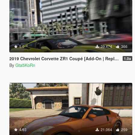
5.0
39.474
366
2019 Chevrolet Corvette ZR1 Coupé [Add-On | Replace]
1.0a
By
Gta5KoRn
4.93
21.064
259