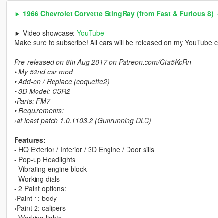
► 1966 Chevrolet Corvette StingRay (from Fast & Furious 8)
► Video showcase:
YouTube
Make sure to subscribe! All cars will be released on my YouTube 
Pre-released on 8th Aug 2017 on Patreon.com/Gta5KoRn
• My 52nd car mod
• Add-on / Replace (coquette2)
• 3D Model: CSR2
›Parts: FM7
• Requirements:
›at least patch 1.0.1103.2 (Gunrunning DLC)
Features:
- HQ Exterior / Interior / 3D Engine / Door sills
- Pop-up Headlights
- Vibrating engine block
- Working dials
- 2 Paint options:
›Paint 1: body
›Paint 2: calipers
- Working lights