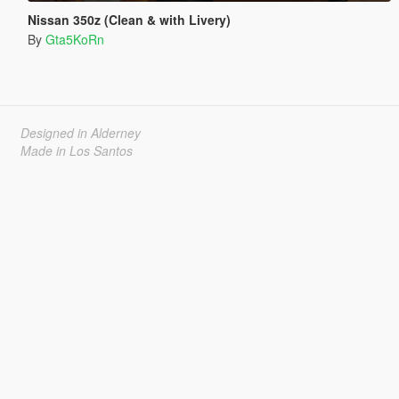
Nissan 350z (Clean & with Livery)
By
Gta5KoRn
Designed in Alderney
Made in Los Santos