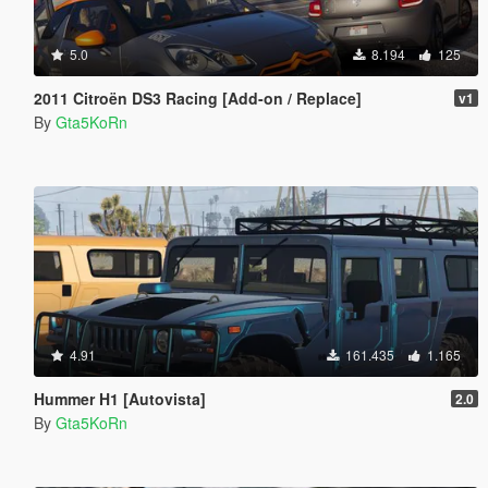
5.0
8.194
125
2011 Citroën DS3 Racing [Add-on / Replace]
v1
By
Gta5KoRn
4.91
161.435
1.165
Hummer H1 [Autovista]
2.0
By
Gta5KoRn