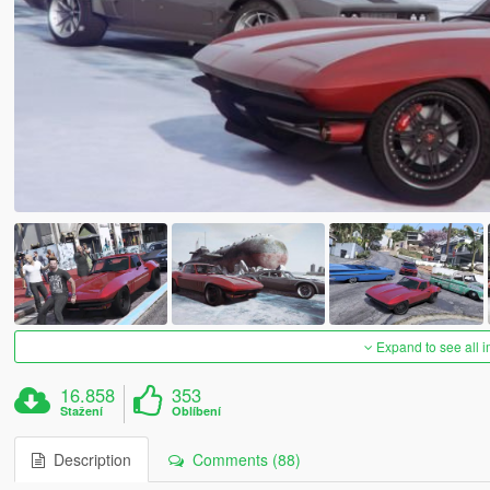
Expand to see all 
16.858
353
Stažení
Oblíbení
Description
Comments (88)