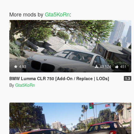
More mods by
Gta5KoRn
:
4.93
49.524
451
BMW Lumma CLR 750 [Add-On / Replace | LODs]
1.3
By
Gta5KoRn