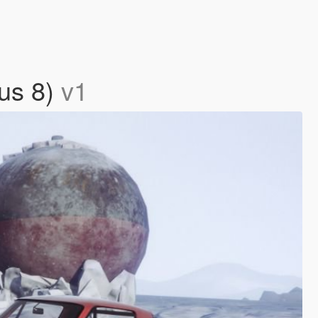
ous 8)
v1