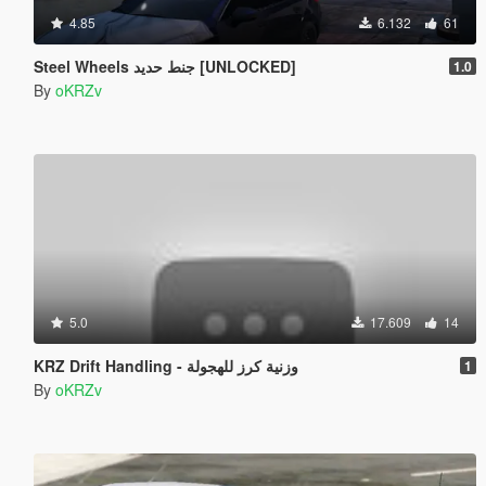
4.85
6.132
61
Steel Wheels جنط حديد [UNLOCKED]
1.0
By
oKRZv
5.0
17.609
14
KRZ Drift Handling - وزنية كرز للهجولة
1
By
oKRZv