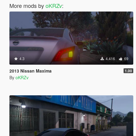
More mods by
oKRZv
:
4.3
4.416
69
2013 Nissan Maxima
1.00
By
oKRZv