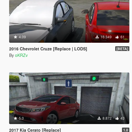
4.09
16.349
61
2016 Chevrolet Cruze [Replace | LODS]
[BETA]
By
oKRZv
5.0
8.872
43
2017 Kia Cerato [Replace]
1.0