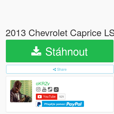
2013 Chevrolet Caprice L
Stáhnout
Share
oKRZv
Přispějte pomocí