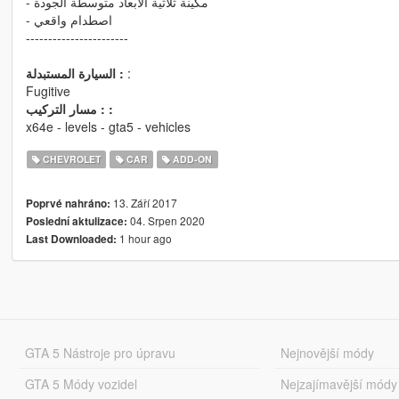
- مكينة ثلاثية الابعاد متوسطة الجودة
- اصطدام واقعي
-----------------------
السيارة المستبدلة :
:
Fugitive
مسار التركيب : :
x64e - levels - gta5 - vehicles
CHEVROLET
CAR
ADD-ON
13. Září 2017
Poprvé nahráno:
04. Srpen 2020
Poslední aktulizace:
1 hour ago
Last Downloaded:
GTA 5 Nástroje pro úpravu
Nejnovější módy
GTA 5 Módy vozidel
Nejzajímavější módy