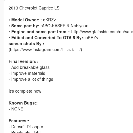
2013 Chevrolet Caprice LS
•
Model Owner:
: oKRZv
•
Some part by:
:ABO-KASER & Nablyoun
•
Engine and some part from :
: http://www.gtainside.com/en/sa
•
Edited and Converted To GTA 5 By:
: oKRZv
screen shots By :
(https://www.instagram.com/i__aziz__/)
Final version::
- Add breakable glass
- Improve materials
- Improve a lot of things
It's complete now !
Known Bugs::
- NONE
Features::
- Doesn't Dissaper
- Breakable Light