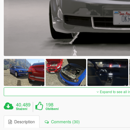
Expand to see all 
40.489
198
Stažení
Oblíbení
Description
Comments (30)