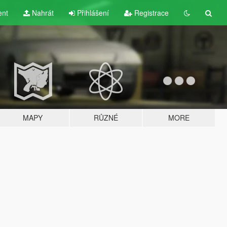
ent
Nahrát
Přihlášení
Registrace
MAPY
RŮZNÉ
MORE