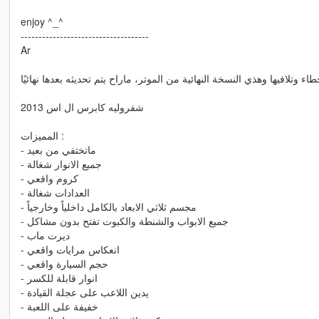
enjoy ^_^
------------------------------------
Ar
اء وتلافيها وهذي النسخة النهائية من الموتر، ماراح يتم تحديثه بعدها نهائيًا
شفروليه كابرس ال اس 2013
المميزات :
- ماتختفي من بعيد
- جميع الانوار شغالة
- كروم واقعي
- العدادات شغالة
- مجسم ثلاثي الابعاد بالكامل داخلياً وخارجياً
- جميع الابواب والشنطة والكبوت تفتح بدون مشاكل
- ديرت ماب
- انعكاس مرايات واقعي
- حجم السيارة واقعي
- انوار قابلة للكسر
- يدين اللاعب على عجلة القيادة
- خفيفة على اللعبة