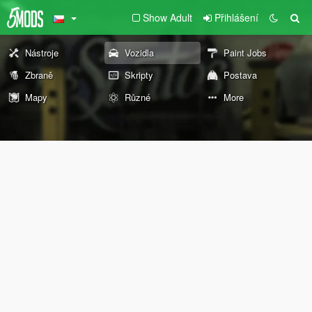
Show Adult
Přihlášení
Nástroje
Vozidla
Paint Jobs
Zbraně
Skripty
Postava
Mapy
Různé
More